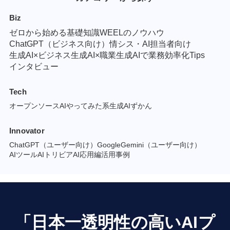
Biz
ゼロから始める基礎知識
WEELのノウハウ
ChatGPT（ビジネス向け）
情シス・AI担当者向け
生成AI×ビジネス
生成AI×職業
生成AIで業務効率化Tips
インタビュー
Tech
オープンソースAI
やってみた系
生成AIずかん
Innovator
ChatGPT（ユーザー向け）
GoogleGemini（ユーザー向け）
AIツール
AIトリビア
AI応用編
活用事例
「日本一透明性の高いAIプ