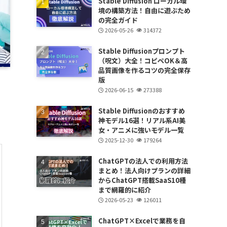
Stable Diffusion ローカル環
境の構築方法！自由に遊ぶため
の完全ガイド
2026-05-26
314372
Stable Diffusionプロンプト
（呪文）大全！コピペOK＆高
品質画像を作るコツの完全保存
版
2026-06-15
273388
Stable Diffusionのおすすめ
神モデル16選！リアル系AI美
女・アニメに強いモデル一覧
2025-12-30
179264
ChatGPTの法人での利用方法
まとめ！法人向けプランの詳細
からChatGPT搭載SaaS10種
まで網羅的に紹介
2026-05-23
126011
ChatGPT×Excelで業務を自