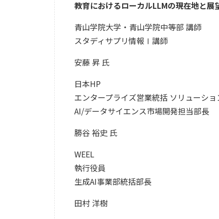
教育におけるローカルLLMの現在地と展
青山学院大学・青山学院中等部 講師
スタディサプリ情報Ⅰ講師
安藤 昇 氏
日本HP
エンタープライズ営業統括 ソリューショ
AI/データサイエンス市場開発担当部長
勝谷 裕史 氏
WEEL
執行役員
生成AI事業部統括部長
田村 洋樹