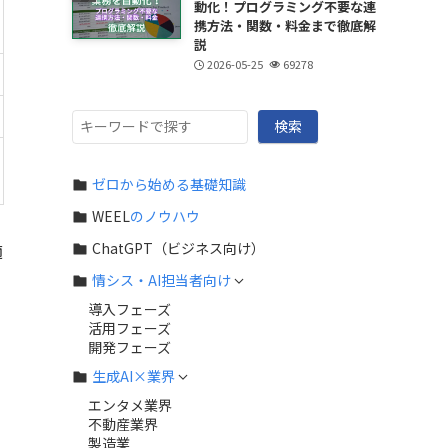
動化！プログラミング不要な連
携方法・関数・料金まで徹底解
説
2026-05-25
69278
検
検索
索
ゼロから始める基礎知識
WEEL
のノウハウ
ChatGPT（ビジネス向け）
適
情シス・AI担当者向け
導入フェーズ
活用フェーズ
開発フェーズ
生成AI×業界
エンタメ業界
不動産業界
製造業