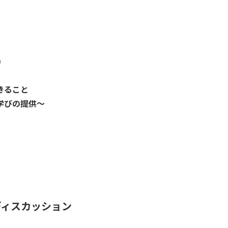
①
きること
学びの提供〜
ルディスカッション