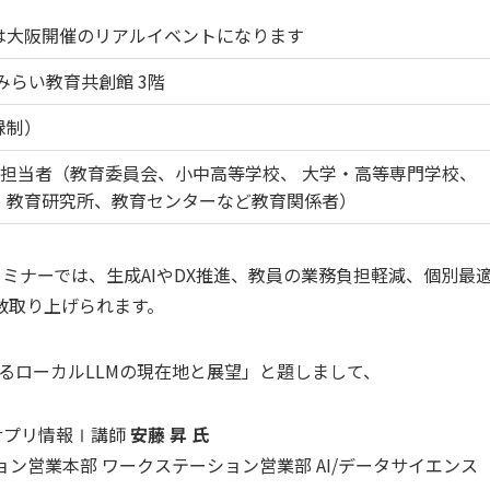
は大阪開催のリアルイベントになります
みらい教育共創館 3階
録制）
T担当者（教育委員会、小中高等学校、 大学・高等専門学校、
、教育研究所、教育センターなど教育関係者）
セミナーでは、生成AIやDX推進、教員の業務負担軽減、個別最
数取り上げられます。
るローカルLLMの現在地と展望」と題しまして、
サプリ情報Ⅰ講師
安藤 昇 氏
ン営業本部 ワークステーション営業部 AI/データサイエンス