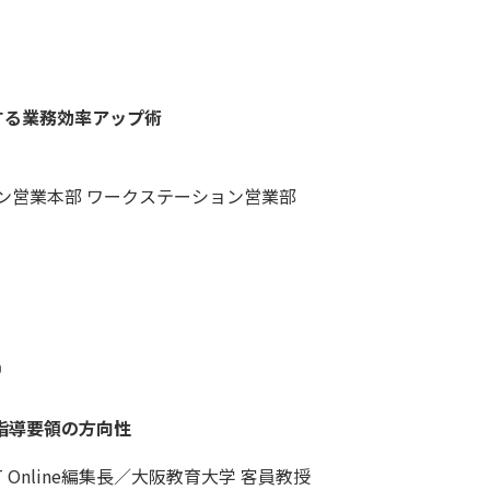
実現する業務効率アップ術
ン営業本部 ワークステーション営業部
②
指導要領の方向性
T Online編集長／大阪教育大学 客員教授