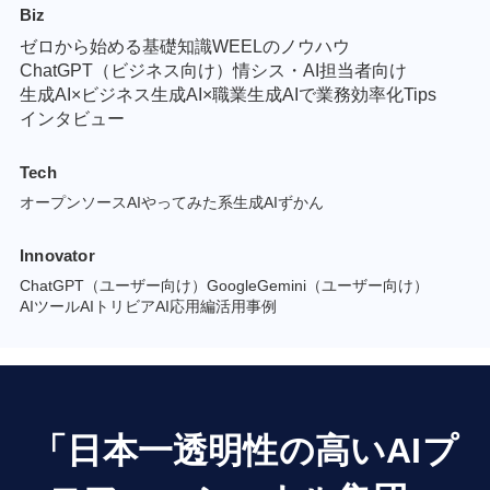
Biz
ゼロから始める基礎知識
WEELのノウハウ
ChatGPT（ビジネス向け）
情シス・AI担当者向け
生成AI×ビジネス
生成AI×職業
生成AIで業務効率化Tips
インタビュー
Tech
オープンソースAI
やってみた系
生成AIずかん
Innovator
ChatGPT（ユーザー向け）
GoogleGemini（ユーザー向け）
AIツール
AIトリビア
AI応用編
活用事例
「日本一透明性の高いAIプ