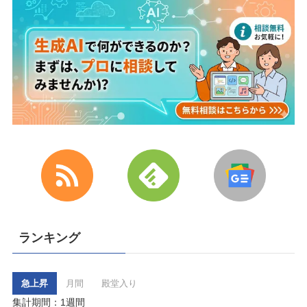
ランキング
急上昇
月間
殿堂入り
集計期間：1週間