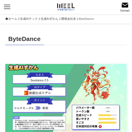
Contact
ホーム
生成AIテック
生成AIずかん
開発会社名
ByteDance
ByteDance