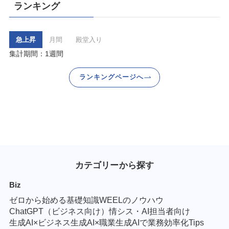
ランキング
急上昇
月間
殿堂入り
集計期間：1週間
ランキングページへ
カテゴリーから探す
Biz
ゼロから始める基礎知識
WEELのノウハウ
ChatGPT（ビジネス向け）
情シス・AI担当者向け
生成AI×ビジネス
生成AI×職業
生成AIで業務効率化Tips