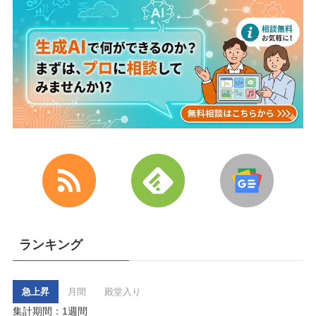
ランキング
急上昇
月間
殿堂入り
集計期間：1週間