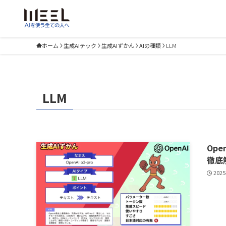
ホーム
生成AIテック
生成AIずかん
AIの種類
LLM
LLM
Op
徹底
2025