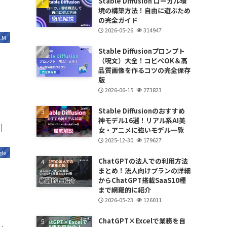
Stable Diffusion ローカル環
境の構築方法！自由に遊ぶため
の完全ガイド
2026-05-26
314947
LM
Stable Diffusionプロンプト
（呪文）大全！コピペOK＆高
品質画像を作るコツの完全保存
版
2026-06-15
273823
Stable Diffusionのおすすめ
神モデル16選！リアル系AI美
｜
女・アニメに強いモデル一覧
2025-12-30
179627
le
ChatGPTの法人での利用方法
まとめ！法人向けプランの詳細
からChatGPT搭載SaaS10種
まで網羅的に紹介
2026-05-23
126011
ChatGPT×Excelで業務を自