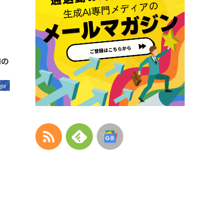
Mの
le