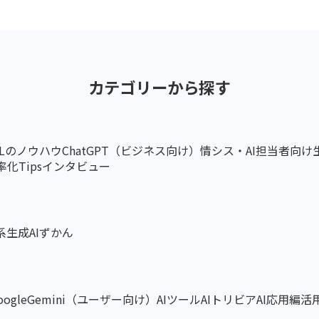
カテゴリーから探す
ELのノウハウ
ChatGPT（ビジネス向け）
情シス・AI担当者向け
化Tips
インタビュー
系
生成AIずかん
oogleGemini（ユーザー向け）
AIツール
AIトリビア
AI応用編
活