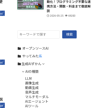
使
動化！プログラミング不要な連
携方法・関数・料金まで徹底解
説
pic
2026-05-25
69283
検
検索
索
オープンソースAI
やってみた
系
pic
生成AIずかん
AIの種類
LLM
画像生成
動画生成
音声生成
マルチモーダル
説
AIエージェント
AIツール
le