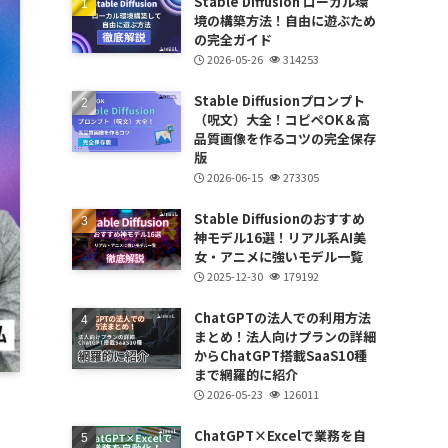
Stable Diffusion ローカル環
境の構築方法！自由に遊ぶため
の完全ガイド
2026-05-26
314253
Stable Diffusionプロンプト
（呪文）大全！コピペOK＆高
品質画像を作るコツの完全保存
版
2026-06-15
273305
Stable Diffusionのおすすめ
神モデル16選！リアル系AI美
女・アニメに強いモデル一覧
2025-12-30
179192
ChatGPTの法人での利用方法
まとめ！法人向けプランの詳細
からChatGPT搭載SaaS10種
まで網羅的に紹介
2026-05-23
126011
ChatGPT×Excelで業務を自