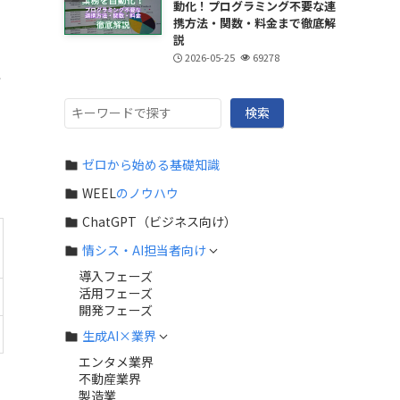
動化！プログラミング不要な連
携方法・関数・料金まで徹底解
説
2026-05-25
69278
こ
検
検索
索
ゼロから始める基礎知識
WEEL
のノウハウ
ChatGPT（ビジネス向け）
情シス・AI担当者向け
導入フェーズ
活用フェーズ
開発フェーズ
生成AI×業界
エンタメ業界
不動産業界
製造業