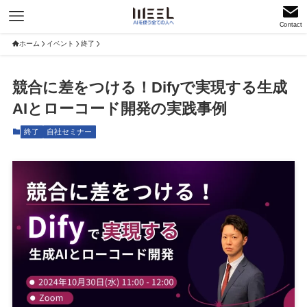
Contact
ホーム
イベント
終了
競合に差をつける！Difyで実現する生成
AIとローコード開発の実践事例
終了
自社セミナー