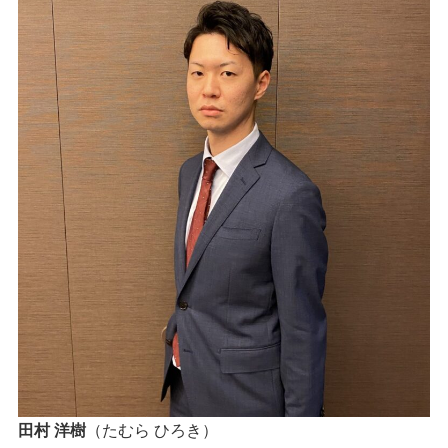
田村 洋樹
（たむら ひろき）