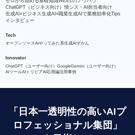
ゼロから始める基礎知識
WEELのノウハウ
ChatGPT（ビジネス向け）
情シス・AI担当者向け
生成AI×ビジネス
生成AI×職業
生成AIで業務効率化Tips
インタビュー
Tech
オープンソースAI
やってみた系
生成AIずかん
Innovator
ChatGPT（ユーザー向け）
GoogleGemini（ユーザー向け）
AIツール
AIトリビア
AI応用編
活用事例
「日本一透明性の高いAIプ
ロフェッショナル集団」