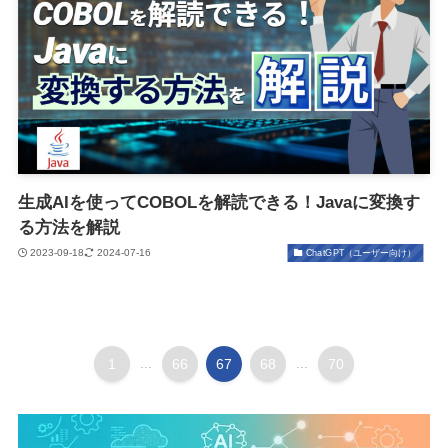
生成AIを使ってCOBOLを解読できる！Javaに変換す
る方法を解説
2023-09-18
2024-07-16
ChatGPT（ユーザー向け）
1
...
66
67
68
...
70