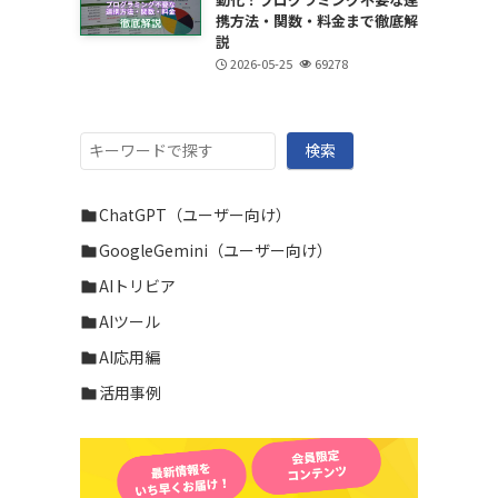
携方法・関数・料金まで徹底解
説
2026-05-25
69278
検
検索
索
ChatGPT（ユーザー向け）
GoogleGemini（ユーザー向け）
AIトリビア
AIツール
AI応用編
活用事例