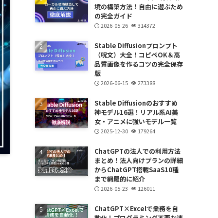
境の構築方法！自由に遊ぶため
の完全ガイド
2026-05-26
314372
Stable Diffusionプロンプト
（呪文）大全！コピペOK＆高
品質画像を作るコツの完全保存
版
2026-06-15
273388
Stable Diffusionのおすすめ
神モデル16選！リアル系AI美
女・アニメに強いモデル一覧
2025-12-30
179264
ChatGPTの法人での利用方法
まとめ！法人向けプランの詳細
からChatGPT搭載SaaS10種
まで網羅的に紹介
2026-05-23
126011
ChatGPT×Excelで業務を自
動化！プログラミング不要な連