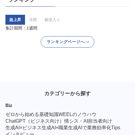
急上昇
月間
殿堂入り
集計期間：1週間
ランキングページへ
カテゴリーから探す
Biz
ゼロから始める基礎知識
WEELのノウハウ
ChatGPT（ビジネス向け）
情シス・AI担当者向け
生成AI×ビジネス
生成AI×職業
生成AIで業務効率化Tips
インタビュー