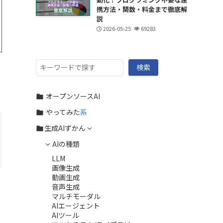
携方法・関数・料金まで徹底解
説
2026-05-25
69283
検
検索
索
オープンソースAI
やってみた
系
生成AIずかん
AIの種類
LLM
画像生成
動画生成
音声生成
マルチモーダル
AIエージェント
AIツール