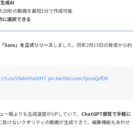
画生成AI
大20秒の動画を最短1分で作成可能
的に選択できる
「Sora」を正式リリース
しました。同年2月15日の発表から約
s://t.co/UhdmYuGHtT
pic.twitter.com/ljoruQsfO0
プレビュー版よりも生成速度がUPしていて、
ChatGPT感覚で手軽に
に負けないクオリティの動画が生成できて、編集機能もあわせ