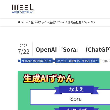
ホーム
生成AIテック
生成AIずかん
開発会社名
OpenAI
2026
OpenAI「Sora」（Ch
7/22
生成AI×業務効率化Tips
OpenAI
動画生成
生成AIずかん
2026