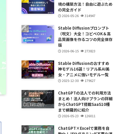
境の構築方法！自由に遊ぶため
の完全ガイド
2026-05-26
314947
Stable Diffusionプロンプト
（呪文）大全！コピペOK＆高
品質画像を作るコツの完全保存
版
2026-06-15
273823
Stable Diffusionのおすすめ
神モデル16選！リアル系AI美
女・アニメに強いモデル一覧
2025-12-30
179627
ChatGPTの法人での利用方法
まとめ！法人向けプランの詳細
からChatGPT搭載SaaS10種
まで網羅的に紹介
2026-05-23
126011
ChatGPT×Excelで業務を自
動化！プログラミング不要な連