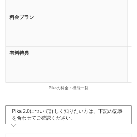
・
料金プラン
B
S
P
F
有料特典
・
・
Pr
P
Pikaの料金・機能一覧
Pika 2.0について詳しく知りたい方は、下記の記事
を合わせてご確認ください。