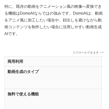
特に、既存の動画をアニメーション風の映像へ変換でき
る機能はDomoAIならではの強みです。DomoAIは、動画
をアニメ風に加工したい場合や、顔出しを避けながら動
画コンテンツを制作したい場合に活用しやすい動画生成
AIです。
スクロールできます
商用利用
全
動画生成のタイプ
・T
・I
・V
無料で使える機能
・
・
・