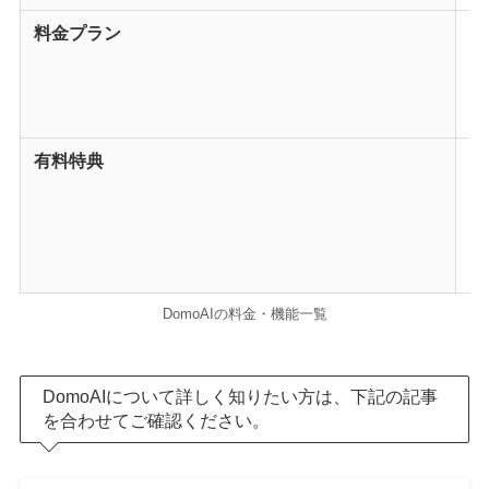
料金プラン
無
ベ
ス
プ
有料特典
・
・
・
・
・
DomoAIの料金・機能一覧
DomoAIについて詳しく知りたい方は、下記の記事
を合わせてご確認ください。