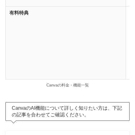
エ
有料特典
・
・
・
・
・
・
・
・
・
Canvaの料金・機能一覧
CanvaのAI機能について詳しく知りたい方は、下記
の記事を合わせてご確認ください。