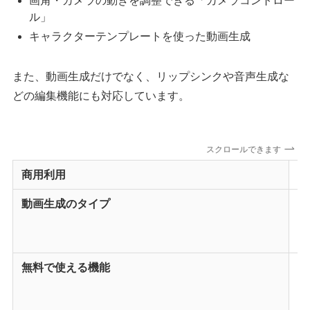
画角・カメラの動きを調整できる「カメラコントロー
ル」
キャラクターテンプレートを使った動画生成
また、動画生成だけでなく、リップシンクや音声生成な
どの編集機能にも対応しています。
スクロールできます
商用利用
全
動画生成のタイプ
・T
・I
・V
無料で使える機能
・
・
・