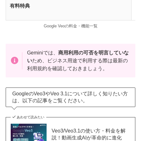
有料特典
・
・
Google Veoの料金・機能一覧
Geminiでは、
商用利用の可否を明言していな
い
ため、ビジネス用途で利用する際は最新の
利用規約を確認しておきましょう。
GoogleのVeo3やVeo 3.1について詳しく知りたい方
は、以下の記事をご覧ください。
あわせて読みたい
Veo3/Veo3.1の使い方・料金を解
説！動画生成AIが革命的に進化