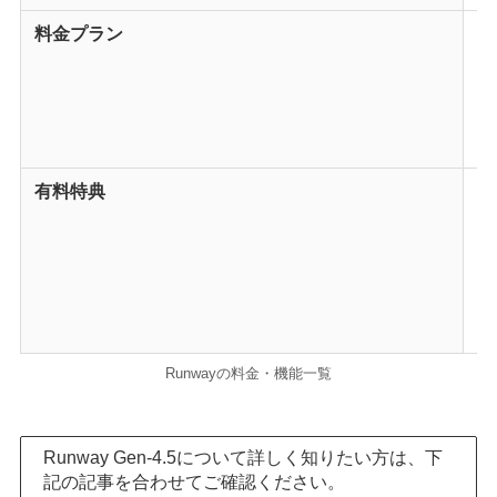
料金プラン
B
S
P
U
En
有料特典
・
・
・
・
・
・
Runwayの料金・機能一覧
Runway Gen-4.5について詳しく知りたい方は、下
記の記事を合わせてご確認ください。