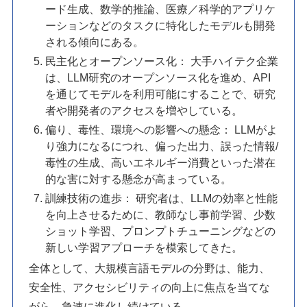
ード生成、数学的推論、医療／科学的アプリケ
ーションなどのタスクに特化したモデルも開発
される傾向にある。
民主化とオープンソース化： 大手ハイテク企業
は、LLM研究のオープンソース化を進め、API
を通じてモデルを利用可能にすることで、研究
者や開発者のアクセスを増やしている。
偏り、毒性、環境への影響への懸念： LLMがよ
り強力になるにつれ、偏った出力、誤った情報/
毒性の生成、高いエネルギー消費といった潜在
的な害に対する懸念が高まっている。
訓練技術の進歩： 研究者は、LLMの効率と性能
を向上させるために、教師なし事前学習、少数
ショット学習、プロンプトチューニングなどの
新しい学習アプローチを模索してきた。
全体として、大規模言語モデルの分野は、能力、
安全性、アクセシビリティの向上に焦点を当てな
がら、急速に進化し続けている。