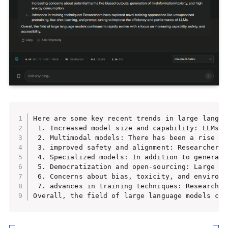
Here are some key recent trends in large langua
 1. Increased model size and capability: LLMs h
 2. Multimodal models: There has been a rise in
 3. improved safety and alignment: Researchers 
 4. Specialized models: In addition to general-
 5. Democratization and open-sourcing: Large te
 6. Concerns about bias, toxicity, and environm
 7. advances in training techniques: Researcher
Overall, the field of large language models con