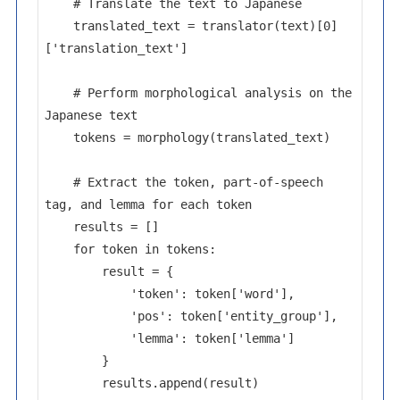
    # Translate the text to Japanese

    translated_text = translator(text)[0]
['translation_text']

    # Perform morphological analysis on the 
Japanese text

    tokens = morphology(translated_text)

    # Extract the token, part-of-speech 
tag, and lemma for each token

    results = []

    for token in tokens:

        result = {

            'token': token['word'],

            'pos': token['entity_group'],

            'lemma': token['lemma']

        }

        results.append(result)
