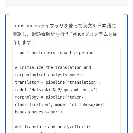
Transformersライブラリを使って英文を日本語に
翻訳し、形態素解析を行うPythonプログラムを紹
介します：
from transformers import pipeline

# Initialize the translation and 
morphological analysis models

translator = pipeline('translation', 
model='Helsinki-NLP/opus-mt-en-ja')

morphology = pipeline('token-
classification', model='cl-tohoku/bert-
base-japanese-char')

def translate_and_analyze(text):
