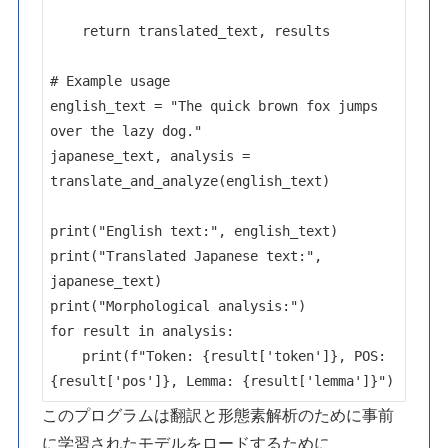
    return translated_text, results

# Example usage

english_text = "The quick brown fox jumps 
over the lazy dog."

japanese_text, analysis = 
translate_and_analyze(english_text)

print("English text:", english_text)

print("Translated Japanese text:", 
japanese_text)

print("Morphological analysis:")

for result in analysis:

    print(f"Token: {result['token']}, POS: 
{result['pos']}, Lemma: {result['lemma']}")
このプログラムは翻訳と形態素解析のために事前
に学習されたモデルをロードするために