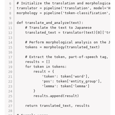
# Initialize the translation and morphological 
translator = pipeline('translation', model='Hel
morphology = pipeline('token-classification', m
def translate_and_analyze(text):

    # Translate the text to Japanese

    translated_text = translator(text)[0]['trans
    # Perform morphological analysis on the Japa
    tokens = morphology(translated_text)

    # Extract the token, part-of-speech tag, an
    results = []

    for token in tokens:

        result = {

            'token': token['word'],

            'pos': token['entity_group'],

            'lemma': token['lemma']

        }

        results.append(result)

    return translated_text, results
