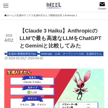
Contact
ホーム
生成AIテック
生成AIずかん
開発会社名
Anthropic
【Claude 3 Haiku】Anthropicの
2024
LLMで最も高速なLLMをChatGPT
4/02
とGeminiと比較してみた
生成AI×業務効率化Tips
Anthropic
LLM
オープンソースAI
生成AIずかん
2024-03-23
2024-04-02