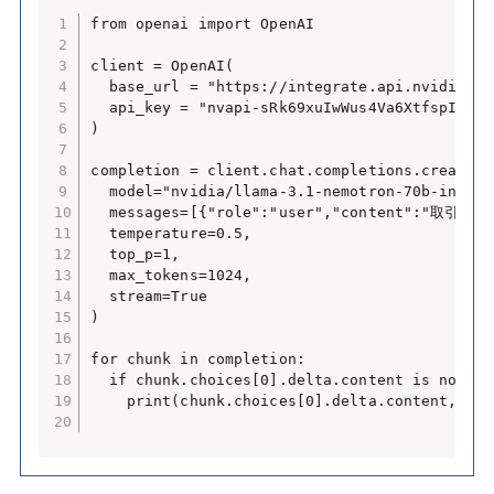
from openai import OpenAI

client = OpenAI(

  base_url = "https://integrate.api.nvidia.com
  api_key = "nvapi-sRk69xuIwWus4Va6XtfspIbt_T
)

completion = client.chat.completions.create(

  model="nvidia/llama-3.1-nemotron-70b-instruc
  messages=[{"role":"user","content"
  temperature=0.5,

  top_p=1,

  max_tokens=1024,

  stream=True

)

for chunk in completion:

  if chunk.choices[0].delta.content is not Non
    print(chunk.choices[0].delta.content, end=