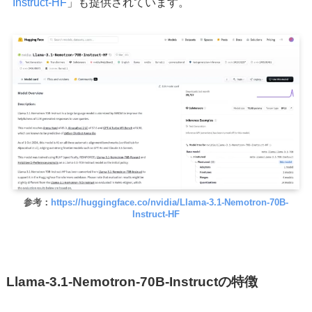
Instruct-HF
」も提供されています。
参考：
https://huggingface.co/nvidia/Llama-3.1-Nemotron-70B-
Instruct-HF
Llama-3.1-Nemotron-70B-Instructの特徴