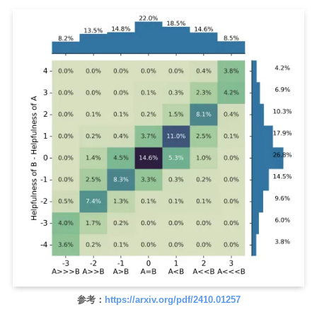
参考：
https://arxiv.org/pdf/2410.01257