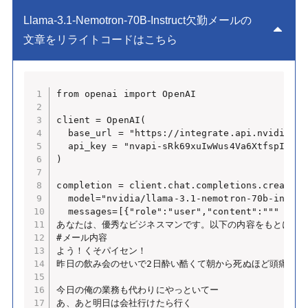
Llama-3.1-Nemotron-70B-Instruct欠勤メールの
文章をリライトコードはこちら
from openai import OpenAI

client = OpenAI(

  base_url = "https://integrate.api.nvidia.com
  api_key = "nvapi-sRk69xuIwWus4Va6XtfspIbt_T
)

completion = client.chat.completions.create(

  model="nvidia/llama-3.1-nemotron-70b-instruc
  messages=[{"role":"user","content":"""

あなたは、優秀なビジネスマンです。以下の内容をもとに、欠
#メール内容

よう！くそパイセン！　

昨日の飲み会のせいで2日酔い酷くて朝から死ぬほど頭痛いん
今日の俺の業務も代わりにやっといてー

あ、あと明日は会社行けたら行く
