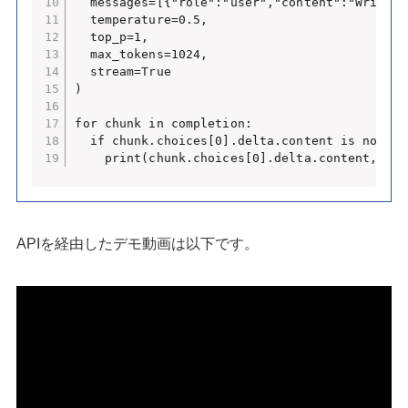
  messages=[{"role":"user","content":"Write a
  temperature=0.5,

  top_p=1,

  max_tokens=1024,

  stream=True

)

for chunk in completion:

  if chunk.choices[0].delta.content is not Non
    print(chunk.choices[0].delta.content, end
APIを経由したデモ動画は以下です。