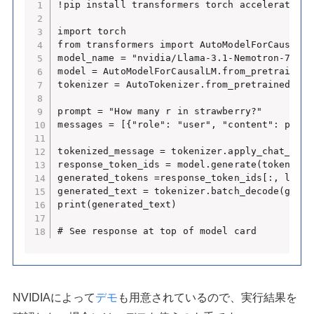
!pip install transformers torch accelerate

import torch

from transformers import AutoModelForCausalLM
model_name = "nvidia/Llama-3.1-Nemotron-70B-I
model = AutoModelForCausalLM.from_pretrained(
tokenizer = AutoTokenizer.from_pretrained(mod
prompt = "How many r in strawberry?"

messages = [{"role": "user", "content": prompt
tokenized_message = tokenizer.apply_chat_temp
response_token_ids = model.generate(tokenized
generated_tokens =response_token_ids[:, len(t
generated_text = tokenizer.batch_decode(gener
print(generated_text)

# See response at top of model card
NVIDIAによって
デモ
も用意されているので、実行結果を