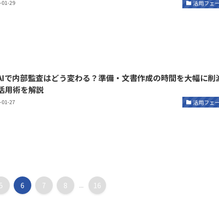
-01-29
活用フェ
AIで内部監査はどう変わる？準備・文書作成の時間を大幅に削
活用術を解説
-01-27
活用フェ
5
6
7
8
...
16