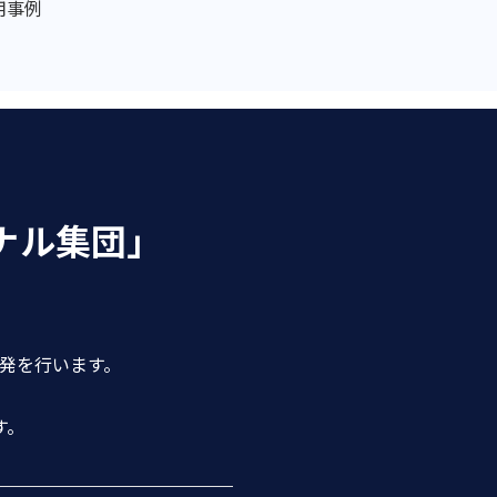
用事例
ナル集団」
開発を行います。
す。