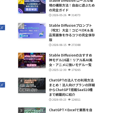
Stable Diffusion ローカル環
境の構築方法！自由に遊ぶため
の完全ガイド
2026-05-26
314373
Stable Diffusionプロンプト
ーズ
（呪文）大全！コピペOK＆高
品質画像を作るコツの完全保存
版
2026-06-15
273388
Stable Diffusionのおすすめ
神モデル16選！リアル系AI美
女・アニメに強いモデル一覧
2025-12-30
179265
ChatGPTの法人での利用方法
まとめ！法人向けプランの詳細
ーズ
からChatGPT搭載SaaS10種
まで網羅的に紹介
2026-05-23
126011
ChatGPT×Excelで業務を自