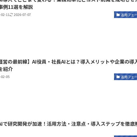
事例11選を解説
-02-11
2026-07-07
活用フェ
I経営の最前線】AI役員・社長AIとは？導入メリットや企業の導
を紹介
-02-05
活用フェ
AIで研究開発が加速！活用方法・注意点・導入ステップを徹底