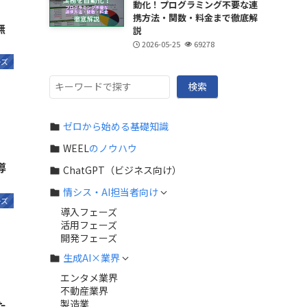
動化！プログラミング不要な連
携方法・関数・料金まで徹底解
無
説
2026-05-25
69278
ーズ
検
検索
索
ゼロから始める基礎知識
WEEL
のノウハウ
導
ChatGPT（ビジネス向け）
情シス・AI担当者向け
ーズ
導入フェーズ
活用フェーズ
開発フェーズ
生成AI×業界
エンタメ業界
不動産業界
製造業
た