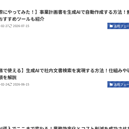
際にやってみた！】事業計画書を生成AIで自動作成する方法！
おすすめツールも紹介
-02-27
2026-07-15
活用フェ
務で使える】生成AIで社内文書検索を実現する方法！仕組みや
順を解説
-02-24
2026-06-15
活用フェ
AI導入でここまで変わる！業務効率化とコスト削減を成功させ