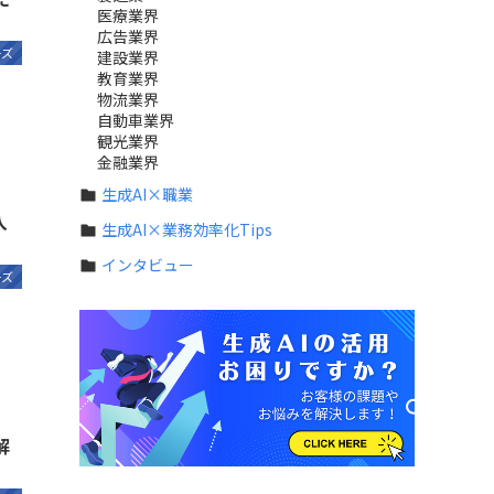
医療業界
広告業界
ーズ
建設業界
教育業界
物流業界
自動車業界
観光業界
金融業界
生成AI×職業
入
生成AI×業務効率化Tips
インタビュー
ーズ
解