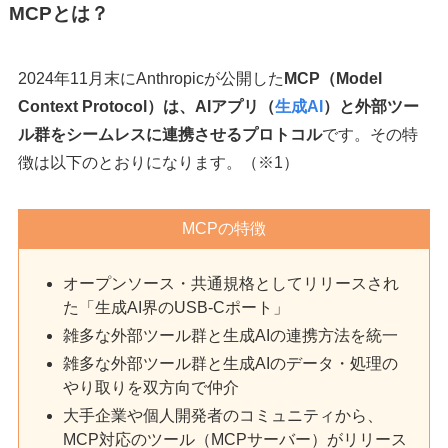
MCPとは？
2024年11月末にAnthropicが公開した
MCP（Model
Context Protocol）は、AIアプリ（
生成AI
）と外部ツー
ル群をシームレスに連携させるプロトコル
です。その特
徴は以下のとおりになります。（※1）
MCPの特徴
オープンソース・共通規格としてリリースされ
た「生成AI界のUSB-Cポート」
雑多な外部ツール群と生成AIの連携方法を統一
雑多な外部ツール群と生成AIのデータ・処理の
やり取りを双方向で仲介
大手企業や個人開発者のコミュニティから、
MCP対応のツール（MCPサーバー）がリリース