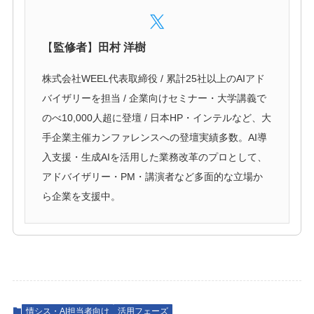
【
監修者
】
田村 洋樹
株式会社WEEL代表取締役 / 累計25社以上のAIアド
バイザリーを担当 / 企業向けセミナー・大学講義で
のべ10,000人超に登壇 / 日本HP・インテルなど、大
手企業主催カンファレンスへの登壇実績多数。AI導
入支援・生成AIを活用した業務改革のプロとして、
アドバイザリー・PM・講演者など多面的な立場か
ら企業を支援中。
情シス・AI担当者向け
活用フェーズ