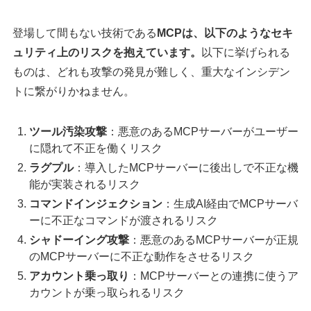
登場して間もない技術である
MCPは、以下のようなセキ
ュリティ上のリスクを抱えています。
以下に挙げられる
ものは、どれも攻撃の発見が難しく、重大なインシデン
トに繋がりかねません。
ツール汚染攻撃
：悪意のあるMCPサーバーがユーザー
に隠れて不正を働くリスク
ラグプル
：導入したMCPサーバーに後出しで不正な機
能が実装されるリスク
コマンドインジェクション
：生成AI経由でMCPサーバ
ーに不正なコマンドが渡されるリスク
シャドーイング攻撃
：悪意のあるMCPサーバーが正規
のMCPサーバーに不正な動作をさせるリスク
アカウント乗っ取り
：MCPサーバーとの連携に使うア
カウントが乗っ取られるリスク