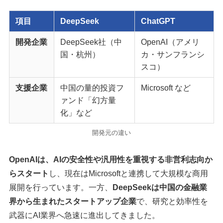
項目
DeepSeek
ChatGPT
開発企業
DeepSeek社（中
OpenAI（アメリ
国・杭州）
カ・サンフランシ
スコ）
支援企業
中国の量的投資フ
Microsoft など
ァンド「幻方量
化」など
開発元の違い
OpenAIは、AIの安全性や汎用性を重視する非営利志向か
らスタート
し、現在はMicrosoftと連携して大規模な商用
展開を行っています。一方、
DeepSeekは中国の金融業
界から生まれたスタートアップ企業
で、研究と効率性を
武器にAI業界へ急速に進出してきました。