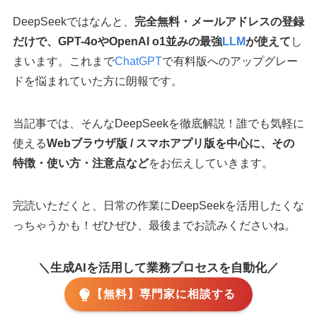
DeepSeekではなんと、
完全無料・メールアドレスの登録
だけで、GPT-4oやOpenAI o1並みの最強
LLM
が使えて
し
まいます。これまで
ChatGPT
で有料版へのアップグレー
ドを悩まれていた方に朗報です。
当記事では、そんなDeepSeekを徹底解説！誰でも気軽に
使える
Webブラウザ版 / スマホアプリ版を中心に、その
特徴・使い方・注意点など
をお伝えしていきます。
完読いただくと、日常の作業にDeepSeekを活用したくな
っちゃうかも！ぜひぜひ、最後までお読みくださいね。
＼生成AIを活用して業務プロセスを自動化／
【無料】専門家に相談する