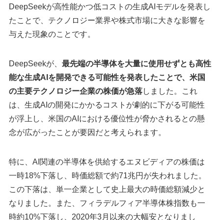
DeepSeekが高性能かつ低コストの生成AIモデルを発表し
たことで、テクノロジー業界や株式市場に大きな影響を
与えた現象のことです。
DeepSeekが、
最先端の半導体を大量に使用せずとも高性
能な生成AIを開発できる可能性を発表したことで、米国
の主要テクノロジー企業の株価が急落
しました。これ
は、生成AIの開発にかかるコストが劇的に下がる可能性
が浮上し、米国のAIにおける優位性が脅かされるとの懸
念が広がったことが要因だと考えられます。
​特に、AI関連の半導体を供給するエヌビディアの株価は
一時18%下落し、時価総額で約71兆円が失われました。 ​
この下落は、単一企業として史上最大の時価総額減少と
なりました。​また、フィラデルフィア半導体株指数も一
時約10%下落し、2020年3月以来の大幅安となりまし