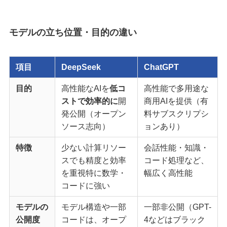
モデルの立ち位置・目的の違い
項目
DeepSeek
ChatGPT
目的
高性能なAIを
低コ
高性能で多用途な
ストで効率的に
開
商用AIを提供（有
発公開（オープン
料サブスクリプシ
ソース志向）
ョンあり）
特徴
少ない計算リソー
会話性能・知識・
スでも精度と効率
コード処理など、
を重視特に数学・
幅広く高性能
コードに強い
モデルの
モデル構造や一部
一部非公開（GPT-
公開度
コードは、オープ
4などはブラック