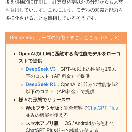
者を積極的に採用し、計算機科学以外の分野からも人材
を登用しています。​これにより、モデルの知識と能力を
多様化させることを目指しているそうです。
DeepSeekシリーズの特徴・すごいところ（※1、2）
OpenAIのLLMに匹敵する高性能モデルをローコ
ストで提供
DeepSeek V3
：GPT-4o以上の性能を1/9以
下のコスト（API料金）で提供
DeepSeek R1
：OpenAI o1並みの性能を1/2
以下のコスト（API料金）で提供
様々な形態でリリース中
Webブラウザ版
：完全無料で
ChatGPT Plus
並みの機能が使える
スマホアプリ版
：iOS / Androidから無料で
ChatGPT Plus並みの機能が使える