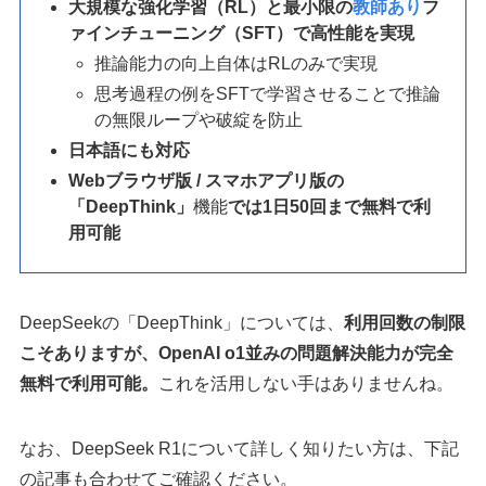
大規模な強化学習（RL）と最小限の
教師あり
フ
ァインチューニング（SFT）で高性能を実現
推論能力の向上自体はRLのみで実現
思考過程の例をSFTで学習させることで推論
の無限ループや破綻を防止
日本語にも対応
Webブラウザ版 / スマホアプリ版の
「DeepThink」
機能
では1日50回まで無料で利
用可能
DeepSeekの「DeepThink」については、
利用回数の制限
こそありますが、OpenAI o1並みの問題解決能力が完全
無料で利用可能。
これを活用しない手はありませんね。
なお、DeepSeek R1について詳しく知りたい方は、下記
の記事も合わせてご確認ください。