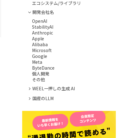
エコシステム/ライブラリ
開発会社名
OpenAI
StabilityAI
Anthropic
Apple
Alibaba
Microsoft
Google
Meta
ByteDance
個人開発
その他
WEEL一押しの生成 AI
国産のLLM