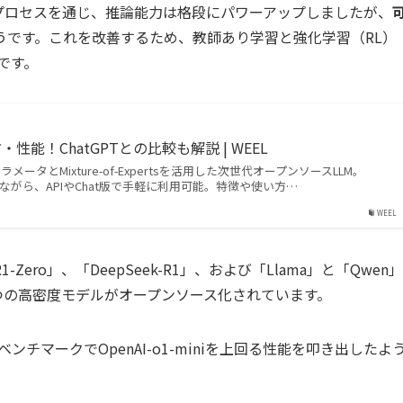
自己進化プロセスを通じ、推論能力は格段にパワーアップしましたが、
うです。これを改善するため、教師あり学習と強化学習（RL）
」です。
い方・性能！ChatGPTとの比較も解説 | WEEL
億パラメータとMixture-of-Expertsを活用した次世代オープンソースLLM。
ちながら、APIやChat版で手軽に利用可能。特徴や使い方…
WEEL
Zero」、「DeepSeek-R1」、および「Llama」と「Qwen」
た6つの高密度モデルがオープンソース化されています。
ンチマークでOpenAI-o1-miniを上回る性能を叩き出したよ