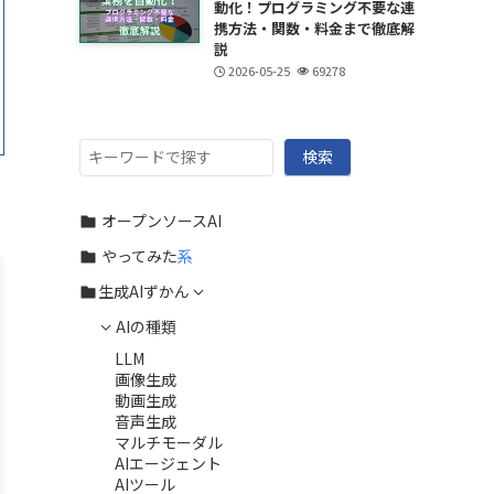
動化！プログラミング不要な連
携方法・関数・料金まで徹底解
説
2026-05-25
69278
検
検索
索
オープンソースAI
やってみた
系
生成AIずかん
AIの種類
LLM
画像生成
動画生成
音声生成
マルチモーダル
AIエージェント
AIツール