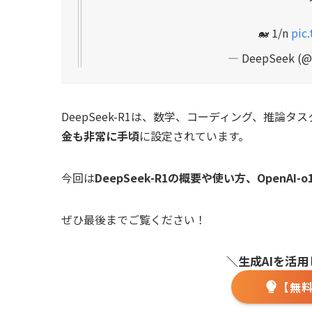
🐋 1/n
pic
— DeepSeek (@
DeepSeek-R1は、数学、コーディング、推論タ
金も非常に手頃
に設定されています。
今回は
DeepSeek-R1の概要や使い方、OpenAI
ぜひ最後までご覧ください！
＼生成AIを活
【無