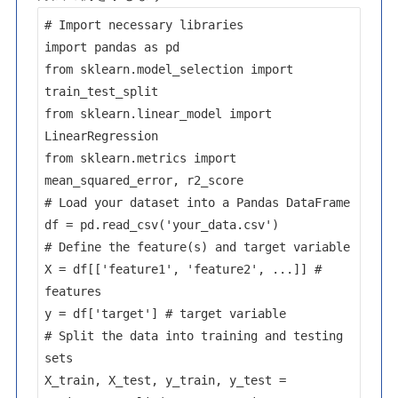
# Import necessary libraries

import pandas as pd

from sklearn.model_selection import 
train_test_split

from sklearn.linear_model import 
LinearRegression

from sklearn.metrics import 
mean_squared_error, r2_score

# Load your dataset into a Pandas DataFrame

df = pd.read_csv('your_data.csv')

# Define the feature(s) and target variable

X = df[['feature1', 'feature2', ...]] # 
features

y = df['target'] # target variable

# Split the data into training and testing 
sets

X_train, X_test, y_train, y_test = 