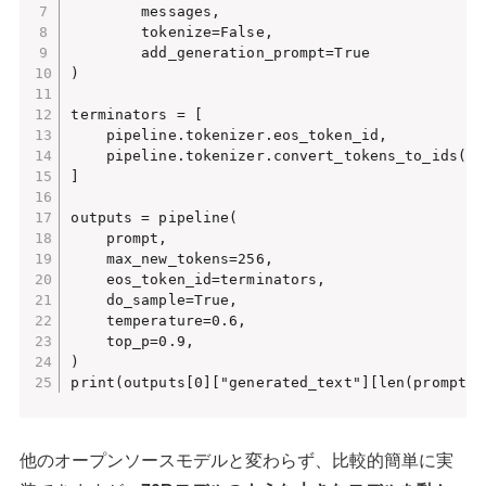
        messages, 

        tokenize=False, 

        add_generation_prompt=True

)

terminators = [

    pipeline.tokenizer.eos_token_id,

    pipeline.tokenizer.convert_tokens_to_ids("<|
]

outputs = pipeline(

    prompt,

    max_new_tokens=256,

    eos_token_id=terminators,

    do_sample=True,

    temperature=0.6,

    top_p=0.9,

)

print(outputs[0]["generated_text"][len(prompt):
他のオープンソースモデルと変わらず、比較的簡単に実