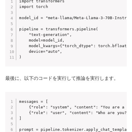
import transformers

import torch

model_id = "meta-llama/Meta-Llama-3-70B-Instruct
pipeline = transformers.pipeline(

    "text-generation",

    model=model_id,

    model_kwargs={"torch_dtype": torch.bfloat16}
    device="auto",

)
最後に、以下のコードを実行して推論を実行します。
messages = [

    {"role": "system", "content": "You are a pi
    {"role": "user", "content": "Who are you?"},
]

prompt = pipeline.tokenizer.apply_chat_template(