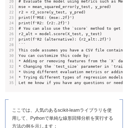
# Evaluate the model using metrics such as Mean
mse = mean_squared_error(y_test, y_pred)

r2 = r2_score(y_test, y_pred)

print(f'MSE: {mse:.2f}')

print(f'R2: {r2:.2f}')

# You can also use the `score` method to get th
r2_alt = model.score(X_test, y_test)

print(f'R2 (alternative): {r2_alt:.2f}')

```

This code assumes you have a CSV file containin
You can customize this code by:

* Adding or removing features from the `X` dataf
* Changing the `test_size` parameter in `train_
* Using different evaluation metrics or adding 
* Trying different types of regression models (
Let me know if you have any questions or need f
ここでは、人気のあるscikit-learnライブラリを使
用して、Pythonで単純な線形回帰分析を実行する
方法の例を示します：