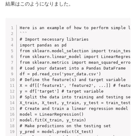
結果はこのようになりました。
Here is an example of how to perform simple lin
```

# Import necessary libraries

import pandas as pd

from sklearn.model_selection import train_test_s
from sklearn.linear_model import LinearRegressio
from sklearn.metrics import mean_squared_error, 
# Load your dataset into a Pandas DataFrame

df = pd.read_csv('your_data.csv')

# Define the feature(s) and target variable

X = df[['feature1', 'feature2', ...]] # features
y = df['target'] # target variable

# Split the data into training and testing sets

X_train, X_test, y_train, y_test = train_test_s
# Create and train a linear regression model

model = LinearRegression()

model.fit(X_train, y_train)

# Make predictions on the testing set

y_pred = model.predict(X_test)
