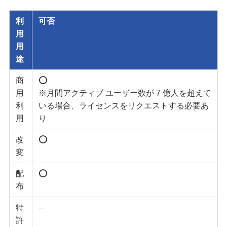
利
可否
用
用
途
商
⭕️
用
※月間アクティブ ユーザー数が 7 億人を超えて
利
いる場合、ライセンスをリクエストする必要あ
用
り
改
⭕️
変
配
⭕️
布
特
–
許