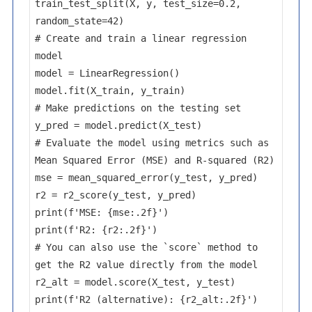
train_test_split(X, y, test_size=0.2, 
random_state=42)

# Create and train a linear regression 
model

model = LinearRegression()

model.fit(X_train, y_train)

# Make predictions on the testing set

y_pred = model.predict(X_test)

# Evaluate the model using metrics such as 
Mean Squared Error (MSE) and R-squared (R2)

mse = mean_squared_error(y_test, y_pred)

r2 = r2_score(y_test, y_pred)

print(f'MSE: {mse:.2f}')

print(f'R2: {r2:.2f}')

# You can also use the `score` method to 
get the R2 value directly from the model

r2_alt = model.score(X_test, y_test)

print(f'R2 (alternative): {r2_alt:.2f}')