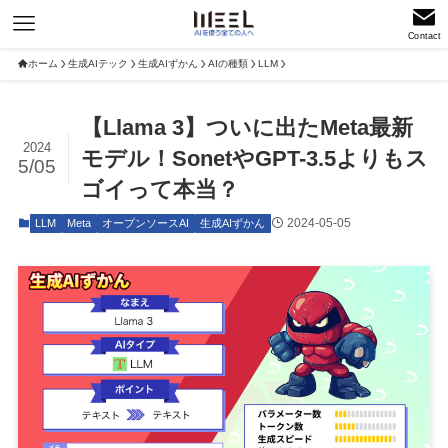
Contact
ホーム
生成AIテック
生成AIずかん
AIの種類
LLM
【Llama 3】ついに出たMeta最新
2024
モデル！SonetやGPT-3.5よりもス
5/05
ゴイって本当？
2024-05-05
LLM
Meta
オープンソースAI
生成AIずかん