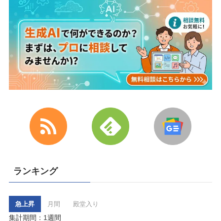
ランキング
急上昇
月間
殿堂入り
集計期間：1週間