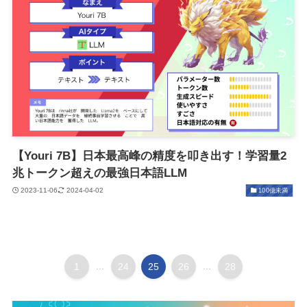
【Youri 7B】日本最高峰の精度を叩き出す！学習量2
兆トークン超えの最強日本語LLM
2023-11-06
2024-04-02
100億未満
1
...
24
25
26
...
28