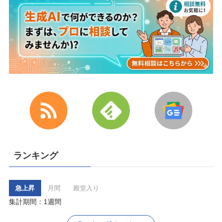
ランキング
急上昇
月間
殿堂入り
集計期間：1週間