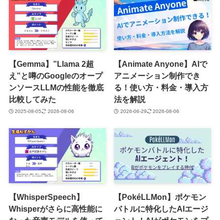
【Gemma】”Llama 2超
【Animate Anyone】AIで
え”と噂のGoogleのオープ
アニメーション制作でき
ンソースLLMの性能を徹底
る！使い方・料金・導入方
比較してみた
法を解説
2025-08-05
2026-08-06
2026-06-29
2026-08-06
【WhisperSpeech】
【PokéLLMon】ポケモン
Whisperがさらに高性能に
バトルに特化したAIエージ