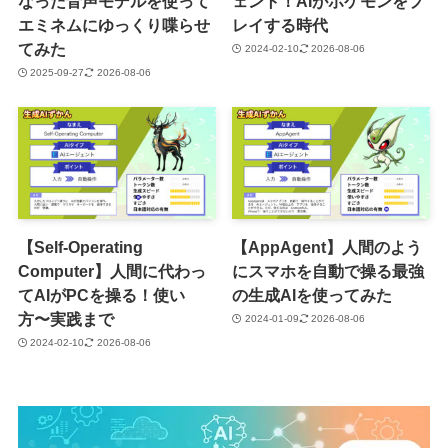
なった音声モデルを使って
ェント！AIがポケモンをプ
エミネムにゆっくり喋らせ
レイする時代
てみた
2024-02-10
2026-08-06
2025-09-27
2026-08-06
【Self-Operating
【AppAgent】人間のよう
Computer】人間に代わっ
にスマホを自動で操る最強
てAIがPCを操る！使い
の生成AIを使ってみた
方〜実践まで
2024-01-09
2026-08-06
2024-02-10
2026-08-06