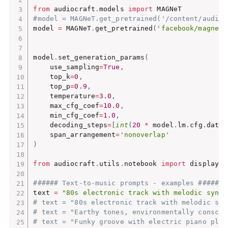
from
 audiocraft
.
models 
import
#model = MAGNeT.get_pretrained('/content/audioc
model 
=
 MAGNeT
.
get_pretrained
(
'facebook/magnet-
model
.
set_generation_params
(
    use_sampling
=
True
,
    top_k
=
0
,
    top_p
=
0.9
,
    temperature
=
3.0
,
    max_cfg_coef
=
10.0
,
    min_cfg_coef
=
1.0
,
    decoding_steps
=
[
int
(
20
*
 model
.
lm
.
cfg
.
datas
    span_arrangement
=
'nonoverlap'
)
from
 audiocraft
.
utils
.
notebook 
import
 display_a
###### Text-to-music prompts - examples ######
text 
=
"80s electronic track with melodic synth
# text = "80s electronic track with melodic syn
# text = "Earthy tones, environmentally conscio
# text = "Funky groove with electric piano play