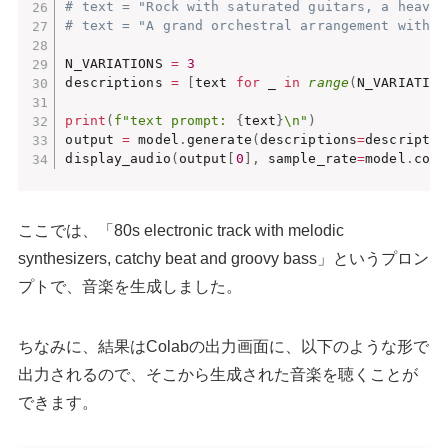
# text = "Rock with saturated guitars, a heavy 
# text = "A grand orchestral arrangement with t
N_VARIATIONS 
=
3
descriptions 
=
[
text 
for
 _ 
in
range
(
N_VARIATION
print
(
f"text prompt: 
{
text
}
\n"
)
output 
=
 model
.
generate
(
descriptions
=
descriptio
display_audio
(
output
[
0
]
,
 sample_rate
=
model
.
comp
ここでは、「80s electronic track with melodic
synthesizers, catchy beat and groovy bass」というプロン
プトで、音楽を生成しました。
ちなみに、結果はColabの出力画面に、以下のような形で
出力されるので、そこから生成された音楽を聴くことが
できます。