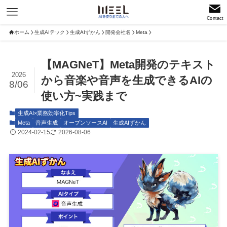
Contact
ホーム
生成AIテック
生成AIずかん
開発会社名
Meta
【MAGNeT】Meta開発のテキスト
2026
から音楽や音声を生成できるAIの
8/06
使い方~実践まで
生成AI×業務効率化Tips
Meta
音声生成
オープンソースAI
生成AIずかん
2024-02-15
2026-08-06