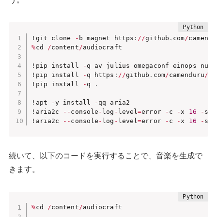
!git clone 
-
b magnet https
:
//
github
.
com
/
camendu
%
cd 
/
content
/
audiocraft

!pip install 
-
q av julius omegaconf einops num2
!pip install 
-
q https
:
//
github
.
com
/
camenduru
/
wh
!pip install 
-
q 
.
!apt 
-
y install 
-
qq aria2

!aria2c 
-
-
console
-
log
-
level
=
error 
-
c 
-
x 
16
-
s 
1
!aria2c 
-
-
console
-
log
-
level
=
error 
-
c 
-
x 
16
-
s 
1
続いて、以下のコードを実行することで、音楽を生成で
きます。
%
cd 
/
content
/
audiocraft
