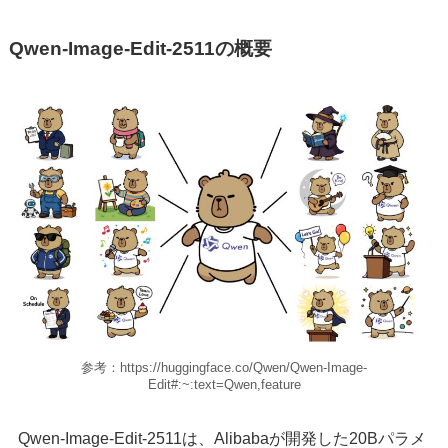
Qwen-Image-Edit-2511の概要
参考：https://huggingface.co/Qwen/Qwen-Image-
Edit#:~:text=Qwen,feature
Qwen-Image-Edit-2511は、Alibabaが開発した20Bパラメ