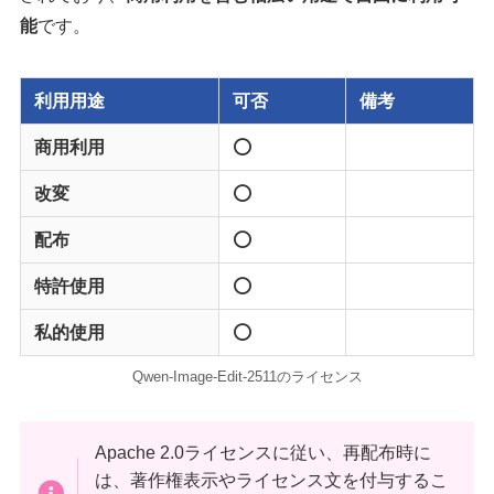
能
です。
利用用途
可否
備考
商用利用
⭕️
改変
⭕️
配布
⭕️
特許使用
⭕️
私的使用
⭕️
Qwen-Image-Edit-2511のライセンス
Apache 2.0ライセンスに従い、再配布時に
は、著作権表示やライセンス文を付与するこ