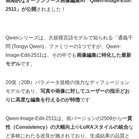
画期的なオープンソース画像編集AI「Qwen-Image-Edit-
2511」が公開
されました！
Qwenシリーズは、大規模言語モデルで知られる「通義千
問 (Tongyi Qwen)」ファミリーの1つですが、Qwen-
Image-Edit-2511は、その中でも
画像編集に特化した最新
モデル
です。
20億（20B）パラメータ規模の強力なディフュージョン
モデルであり、
写真や画像に対してユーザーの指示どお
りに高度な編集を行えるのが特徴
です
Qwen-Image-Edit-2511は、前バージョンの2509から
一貫
性（Consistency）の大幅向上
や
LoRAスタイルの統合
な
ど多岐にわたる改良が施されており、生成結果の品質と