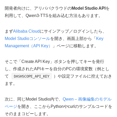
開発者向けに、アリババクラウドの
Model Studio API
を
利用して、Qwen3-TTSを組み込む方法もあります。
まず
Alibaba Cloud
にサインアップ／ログインしたら、
Model Studioコンソール
を開き、画面上部から「
Key
Management（API Key）
」ページに移動します。
そこで「Create API Key」ボタンを押してキーを発行
し、作成されたAPIキーを自分のPCの環境変数（例とし
て
）や設定ファイルに控えておき
DASHSCOPE_API_KEY
ます。
次に、同じModel Studio内で、
Qwen – 画像編集のモデル
ページ
を開き、ここからPythonやcurlのサンプルコードを
そのままコピーします。