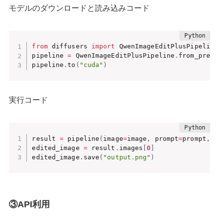
モデルのダウンロードと読み込みコード
from
 diffusers 
import
 QwenImageEditPlusPipeline

pipeline 
=
 QwenImageEditPlusPipeline
.
from_pretr
pipeline
.
to
(
"cuda"
)
実行コード
result 
=
 pipeline
(
image
=
image
,
 prompt
=
prompt
,
 n
edited_image 
=
 result
.
images
[
0
]
edited_image
.
save
(
"output.png"
)
③API利用