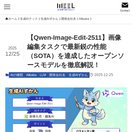
Contact
ホーム
生成AIテック
生成AIずかん
開発会社名
Alibaba
【Qwen-Image-Edit-2511】画像
編集タスクで最新鋭の性能
2025
12/25
（SOTA）を達成したオープンソ
ースモデルを徹底解説！
2025-12-25
AIの種類
Alibaba
LLM
開発会社名
生成AIずかん