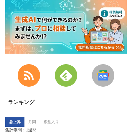
ランキング
急上昇
月間
殿堂入り
集計期間：1週間