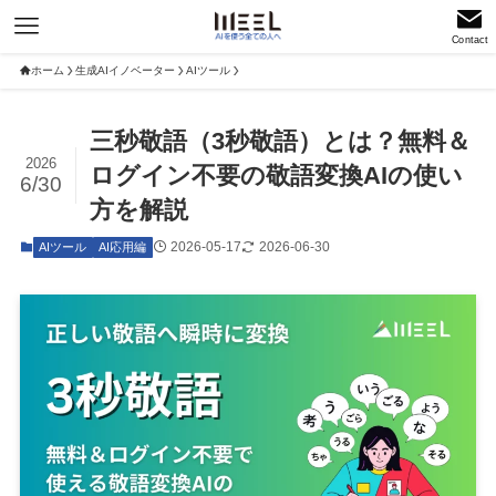
Contact
ホーム
生成AIイノベーター
AIツール
三秒敬語（3秒敬語）とは？無料＆
2026
ログイン不要の敬語変換AIの使い
6/30
方を解説
2026-05-17
2026-06-30
AIツール
AI応用編