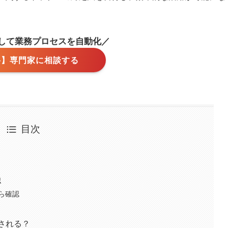
用して業務プロセスを自動化／
料】専門家に相談する
目次
認
ら確認
存される？