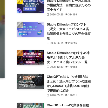
Stable Diffusion ローカル環境
の構築方法！自由に遊ぶための
完全ガイド
2026-05-26
314189
Stable Diffusionプロンプト
（呪文）大全！コピペOK＆高
品質画像を作るコツの完全保存
版
2026-06-15
273256
Stable Diffusionのおすすめ神
モデル16選！リアル系AI美
女・アニメに強いモデル一覧
2025-12-30
179153
ChatGPTの法人での利用方法
まとめ！法人向けプランの詳細
からChatGPT搭載SaaS10種ま
で網羅的に紹介
2026-05-23
126011
ChatGPT×Excelで業務を自動