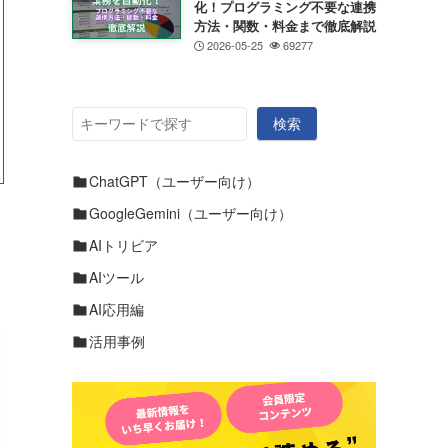
化！プログラミング不要な連携
方法・関数・料金まで徹底解説
2026-05-25
69277
検
検索
索
ChatGPT（ユーザー向け）
GoogleGemini（ユーザー向け）
AIトリビア
AIツール
AI応用編
活用事例