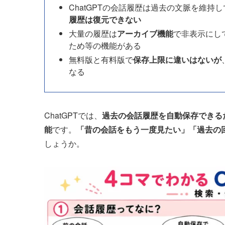
ChatGPTの会話履歴は過去の文脈を維
履歴は復元できない
大量の履歴は
アーカイブ機能
で非表示にし
ため等の機能がある
無料版と有料版で
保存上限に違いはないが
なる
ChatGPTでは、
過去の会話履歴を自動保存できる
能
です。
「昔の会話をもう一度見たい」「過去の
しょうか。