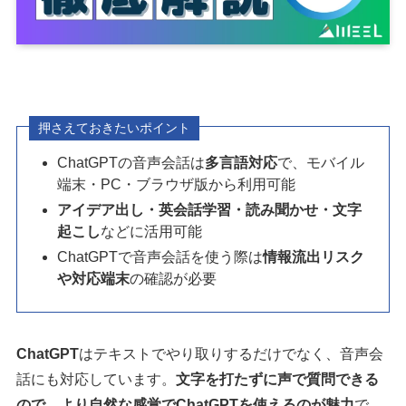
押さえておきたいポイント
ChatGPTの音声会話は
多言語対応
で、モバイル
端末・PC・ブラウザ版から利用可能
アイデア出し・英会話学習・読み聞かせ・文字
起こし
などに活用可能
ChatGPTで音声会話を使う際は
情報流出リスク
や対応端末
の確認が必要
ChatGPT
はテキストでやり取りするだけでなく、音声会
話にも対応しています。
文字を打たずに声で質問できる
ので、より自然な感覚でChatGPTを使えるのが魅力
で