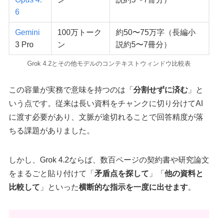
6
Gemini
100万トーク
約50〜75万字（長編小
3 Pro
ン
説約5〜7冊分）
Grok 4.2とその他モデルのコンテキストウィンドウ比較表
この容量が実務で意味を持つのは「
分割せずに済む
」と
いう点です。従来は長い資料をチャンクに切り分けてAI
に渡す必要があり、文脈が途切れることで回答精度が落
ちる課題がありました。
しかし、Grok 4.2ならば、数百ページの契約書や研究論文
をまるごと貼り付けて「
矛盾点を探して
」「
他の資料と
比較して
」といった
横断的な指示を一度に出せます
。