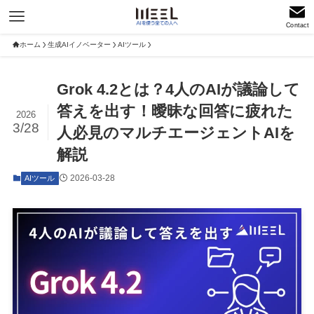
Contact
ホーム
生成AIイノベーター
AIツール
Grok 4.2とは？4人のAIが議論して
答えを出す！曖昧な回答に疲れた
2026
3/28
人必見のマルチエージェントAIを
解説
2026-03-28
AIツール