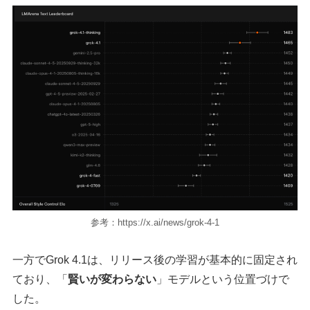
参考：https://x.ai/news/grok-4-1
一方でGrok 4.1は、リリース後の学習が基本的に固定され
ており、「
賢いが変わらない
」モデルという位置づけで
した。