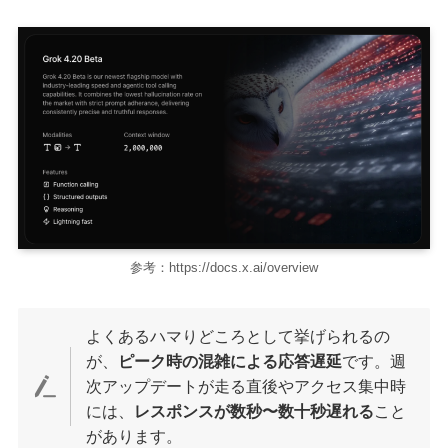
参考：https://docs.x.ai/overview
よくあるハマりどころとして挙げられるの
が、
ピーク時の混雑による応答遅延
です。週
次アップデートが走る直後やアクセス集中時
には、
レスポンスが数秒〜数十秒遅れる
こと
があります。