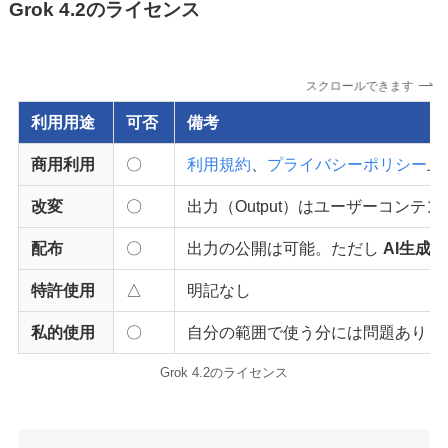
Grok 4.2のライセンス
スクロールできます
利用用途
可否
備考
商用利用
〇
利用規約
、
プライバシーポリシー
上
改変
〇
出力（Output）はユーザーコン
配布
〇
出力の公開は可能。ただし
AI生成
特許使用
△
明記なし
私的使用
〇
自分の範囲で使う分には問題ありま
Grok 4.2のライセンス