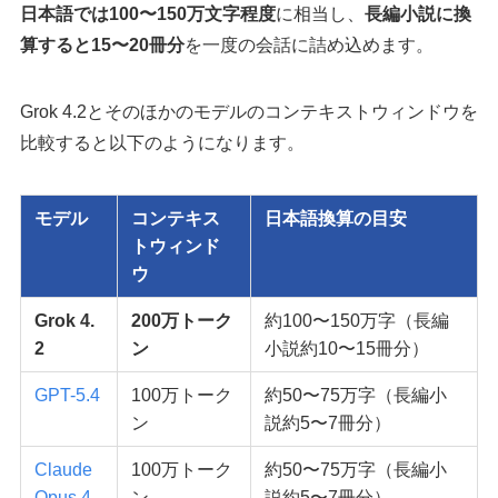
日本語では100〜150万文字程度
に相当し、
長編小説に換
算すると15〜20冊分
を一度の会話に詰め込めます。
Grok 4.2とそのほかのモデルのコンテキストウィンドウを
比較すると以下のようになります。
モデル
コンテキス
日本語換算の目安
トウィンド
ウ
Grok 4.
200万トーク
約100〜150万字（長編
2
ン
小説約10〜15冊分）
GPT-5.4
100万トーク
約50〜75万字（長編小
ン
説約5〜7冊分）
Claude
100万トーク
約50〜75万字（長編小
Opus 4.
ン
説約5〜7冊分）