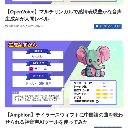
【OpenVoice】マルチリンガルで感情表現豊かな音声
生成AIが人間レベル
2024-01-17
2026-08-06
オープンソースAI
【Amphion】テイラースウィフトに中国語の曲を歌わ
せられる神音声AIツールを使ってみた