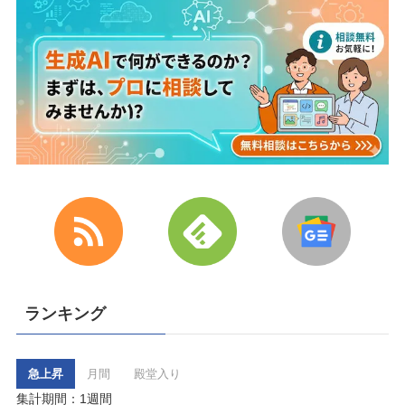
ランキング
急上昇
月間
殿堂入り
集計期間：1週間