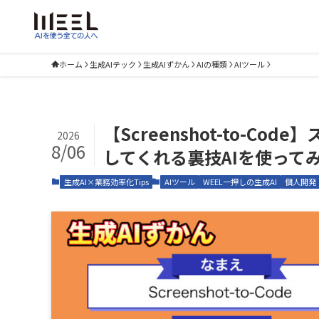
ホーム
生成AIテック
生成AIずかん
AIの種類
AIツール
【Screenshot-to-C
2026
8/06
してくれる裏技AIを使って
生成AI×業務効率化Tips
AIツール
WEEL一押しの生成AI
個人開発