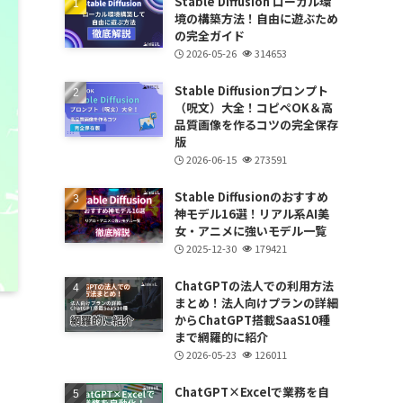
Stable Diffusion ローカル環
境の構築方法！自由に遊ぶため
の完全ガイド
2026-05-26
314653
Stable Diffusionプロンプト
（呪文）大全！コピペOK＆高
品質画像を作るコツの完全保存
版
2026-06-15
273591
Stable Diffusionのおすすめ
神モデル16選！リアル系AI美
女・アニメに強いモデル一覧
2025-12-30
179421
ChatGPTの法人での利用方法
まとめ！法人向けプランの詳細
からChatGPT搭載SaaS10種
まで網羅的に紹介
2026-05-23
126011
ChatGPT×Excelで業務を自