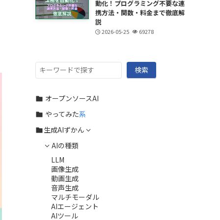
動化！プログラミング不要な連
携方法・関数・料金まで徹底解
説
2026-05-25
69278
検
検索
索
オープンソースAI
やってみた
系
生成AIずかん
AIの種類
LLM
画像生成
動画生成
音声生成
マルチモーダル
AIエージェント
AIツール