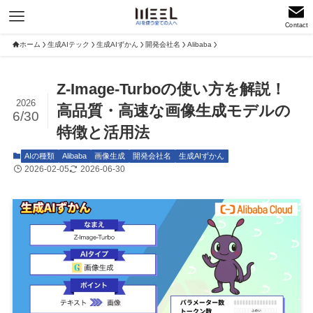
Contact
ホーム
生成AIテック
生成AIずかん
開発会社名
Alibaba
Z-Image-Turboの使い方を解説！
2026
高品質・高速な画像生成モデルの
6/30
特徴と活用法
AIの種類
Alibaba
画像生成
開発会社名
生成AIずかん
2026-02-05
2026-06-30