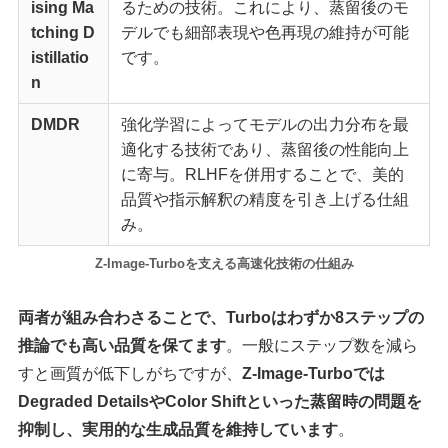
ising Ma
るための技術。これにより、蒸留後のモ
tching D
デルでも細部表現や色再現の維持が可能
istillatio
です。
n
DMDR
強化学習によってモデルの出力分布を最
適化する技術であり、蒸留後の性能向上
に寄与。RLHFを併用することで、美的
品質や指示解釈の精度を引き上げる仕組
み。
Z-Image-Turboを支える高速化技術の仕組み
両者が組み合わさることで、Turboはわずか8ステップの
推論でも高い品質を保てます
。一般にステップ数を減ら
すと画質が低下しがちですが、
Z-Image-Turboでは
Degraded DetailsやColor Shiftといった蒸留時の問題を
抑制し、実用的な生成品質を維持しています
。