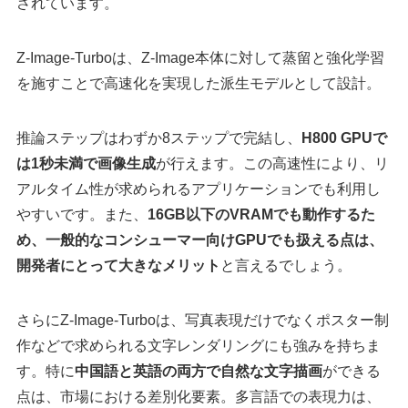
されています。
Z-Image-Turboは、Z-Image本体に対して蒸留と強化学習
を施すことで高速化を実現した派生モデルとして設計。
推論ステップはわずか8ステップで完結し、
H800 GPUで
は1秒未満で画像生成
が行えます。この高速性により、リ
アルタイム性が求められるアプリケーションでも利用し
やすいです。また、
16GB以下のVRAMでも動作するた
め、一般的なコンシューマー向けGPUでも扱える点は、
開発者にとって大きなメリット
と言えるでしょう。
さらにZ-Image-Turboは、写真表現だけでなくポスター制
作などで求められる文字レンダリングにも強みを持ちま
す。特に
中国語と英語の両方で自然な文字描画
ができる
点は、市場における差別化要素。多言語での表現力は、