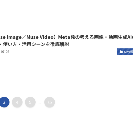
se Image／Muse Video】Meta発の考える画像・動画生成AI
・使い方・活用シーンを徹底解説
-07-08
AIの
3
4
5
...
75