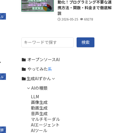
動化！プログラミング不要な連
携方法・関数・料金まで徹底解
説
ール
2026-05-25
69278
検
検索
索
オープンソースAI
・
やってみた
系
ール
生成AIずかん
AIの種類
LLM
画像生成
動画生成
音声生成
マルチモーダル
説
AIエージェント
AIツール
種類