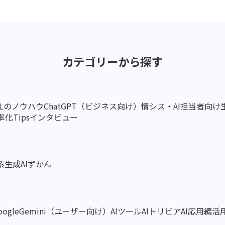
カテゴリーから探す
ELのノウハウ
ChatGPT（ビジネス向け）
情シス・AI担当者向け
化Tips
インタビュー
系
生成AIずかん
oogleGemini（ユーザー向け）
AIツール
AIトリビア
AI応用編
活