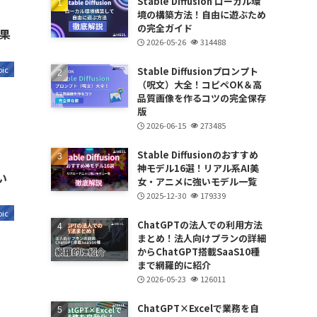
Stable Diffusion ローカル環
境の構築方法！自由に遊ぶため
の完全ガイド
成果
2026-05-26
314488
pic
Stable Diffusionプロンプト
（呪文）大全！コピペOK＆高
品質画像を作るコツの完全保存
版
2026-06-15
273485
Stable Diffusionのおすすめ
神モデル16選！リアル系AI美
い
女・アニメに強いモデル一覧
2025-12-30
179339
pic
ChatGPTの法人での利用方法
まとめ！法人向けプランの詳細
からChatGPT搭載SaaS10種
まで網羅的に紹介
2026-05-23
126011
ChatGPT×Excelで業務を自