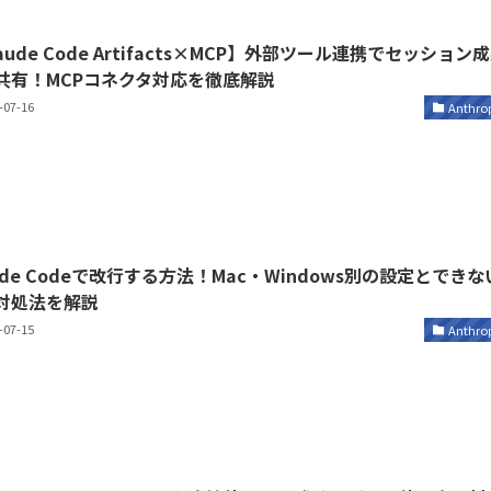
aude Code Artifacts×MCP】外部ツール連携でセッション
共有！MCPコネクタ対応を徹底解説
-07-16
Anthro
ude Codeで改行する方法！Mac・Windows別の設定とできな
対処法を解説
-07-15
Anthro