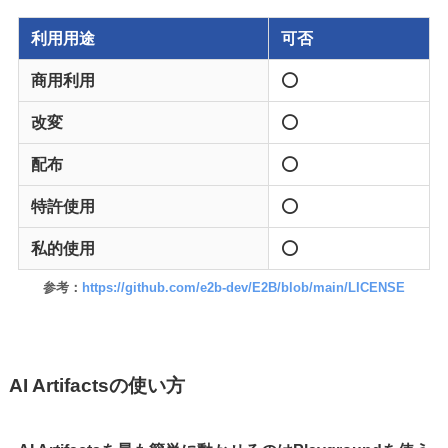
利用用途
可否
商用利用
⭕️
改変
⭕️
配布
⭕️
特許使用
⭕️
私的使用
⭕️
参考：
https://github.com/e2b-dev/E2B/blob/main/LICENSE
AI Artifactsの使い方