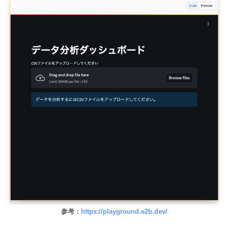
参考：
https://playground.e2b.dev/