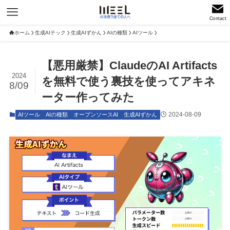
Contact
ホーム
生成AIテック
生成AIずかん
AIの種類
AIツール
【悪用厳禁】ClaudeのAI Artifacts
2024
を無料で使う裏技を使ってアキネ
8/09
ーター作ってみた
2024-08-09
AIツール
AIの種類
オープンソースAI
生成AIずかん