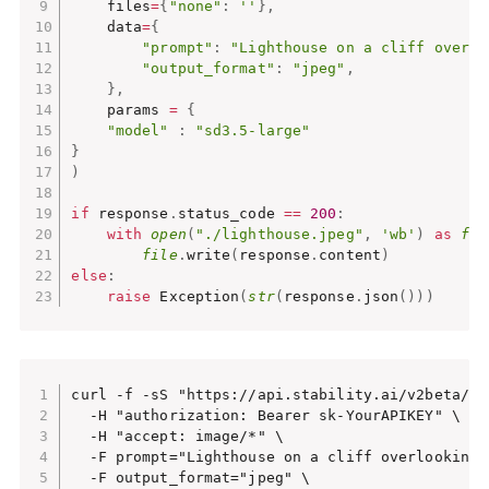
    files
=
{
"none"
:
''
}
,
    data
=
{
"prompt"
:
"Lighthouse on a cliff overlo
"output_format"
:
"jpeg"
,
}
,
    params 
=
{
"model"
:
"sd3.5-large"
}
)
if
 response
.
status_code 
==
200
:
with
open
(
"./lighthouse.jpeg"
,
'wb'
)
as
fil
file
.
write
(
response
.
content
)
else
:
raise
 Exception
(
str
(
response
.
json
(
)
)
)
curl -f -sS "https://api.stability.ai/v2beta/st
  -H "authorization: Bearer sk-YourAPIKEY" \

  -H "accept: image/*" \

  -F prompt="Lighthouse on a cliff overlooking t
  -F output_format="jpeg" \
