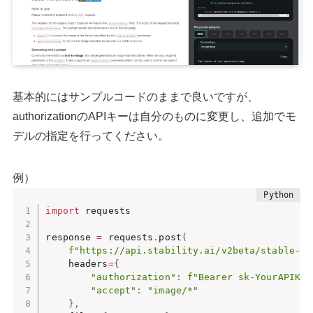
基本的にはサンプルコードのままで良いですが、
authorizationのAPIキーは自分のものに変更し、追加でモ
デルの指定を行ってください。
例）
import
 requests

response 
=
 requests
.
post
(
f"https://api.stability.ai/v2beta/stable-im
    headers
=
{
"authorization"
:
f"Bearer sk-YourAPIKEY
"accept"
:
"image/*"
}
,