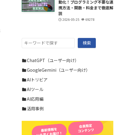
動化！プログラミング不要な連
携方法・関数・料金まで徹底解
説
2026-05-25
69278
詳
検
検索
索
ChatGPT（ユーザー向け）
GoogleGemini（ユーザー向け）
AIトリビア
AIツール
AI応用編
活用事例