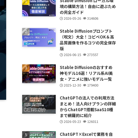
Stable Diffusion ローカル環
境の構築方法！自由に遊ぶため
の完全ガイド
2026-05-26
314606
Stable Diffusionプロンプト
（呪文）大全！コピペOK＆高
品質画像を作るコツの完全保存
版
2026-06-15
273557
Stable Diffusionのおすすめ
神モデル16選！リアル系AI美
女・アニメに強いモデル一覧
2025-12-30
179400
ChatGPTの法人での利用方法
まとめ！法人向けプランの詳細
からChatGPT搭載SaaS10種
まで網羅的に紹介
2026-05-23
126011
ChatGPT×Excelで業務を自