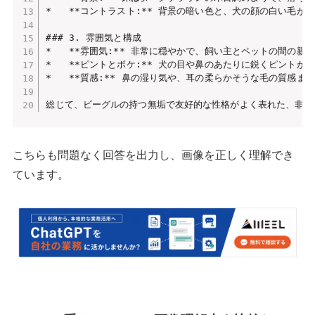
*   **コントラスト:** 背景の暗い色と、犬の顔の白い毛
### 3. 雰囲気と構成

*   **雰囲気:** 非常に穏やかで、飼い主とペットの間の
*   **ピントとボケ:** 犬の目や鼻のあたりに鋭くピン
*   **質感:** 鼻の湿り気や、耳の柔らかそうな毛の質感
こちらも問題なく回答を出力し、画像を正しく理解でき
ています。