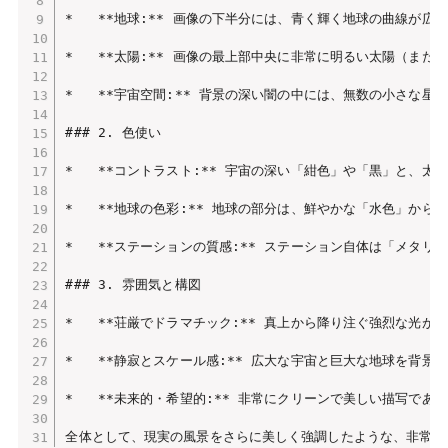
*   **地球:** 画像の下半分には、青く輝く地球の曲線が
*   **太陽:** 画像の最上部中央に非常に明るい太陽（ま
*   **宇宙空間:** 背景の深い闇の中には、無数の小さな
### 2. 色使い

*   **コントラスト:** 宇宙の深い「紺色」や「黒」と、
*   **地球の色彩:** 地球の部分は、鮮やかな「水色」か
*   **ステーションの質感:** ステーション自体は「メ
### 3. 雰囲気と構図

*   **荘厳でドラマチック:** 真上から降り注ぐ強烈な
*   **静寂とスケール感:** 広大な宇宙と巨大な地球を背
*   **未来的・希望的:** 非常にクリーンで美しい描写で
全体として、現実の風景をさらに美しく強調したような、非常に