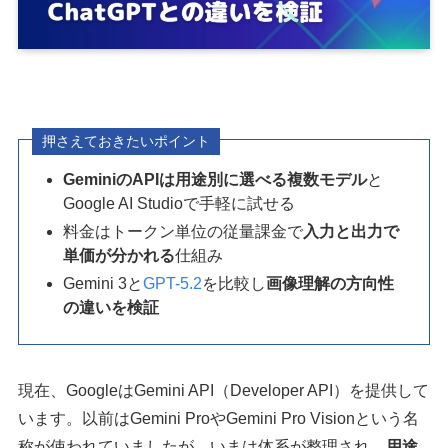
押さえておきたいポイント
GeminiのAPIは用途別に選べる複数モデル
と
Google AI Studioで手軽に試せる
料金はトークン単位の従量課金で
入力と出力で
単価が分かれる
仕組み
Gemini 3と
GPT-5.2
を比較し
画像理解の方向性
の違いを検証
現在、GoogleはGemini API（Developer API）を提供して
います。以前はGemini ProやGemini Pro Visionという名
称が使われていましたが、いまは体系が整理され、
用途