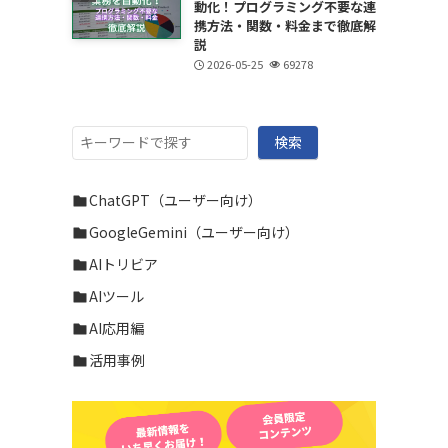
動化！プログラミング不要な連
携方法・関数・料金まで徹底解
説
2026-05-25
69278
検
検索
索
ChatGPT（ユーザー向け）
GoogleGemini（ユーザー向け）
AIトリビア
AIツール
AI応用編
活用事例