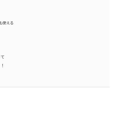
も使える
いて
う！