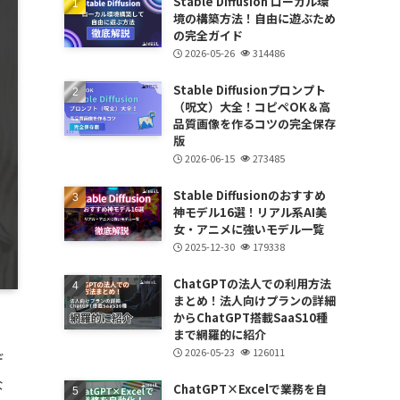
Stable Diffusion ローカル環
境の構築方法！自由に遊ぶため
の完全ガイド
2026-05-26
314486
Stable Diffusionプロンプト
（呪文）大全！コピペOK＆高
品質画像を作るコツの完全保存
版
2026-06-15
273485
Stable Diffusionのおすすめ
神モデル16選！リアル系AI美
女・アニメに強いモデル一覧
2025-12-30
179338
ChatGPTの法人での利用方法
まとめ！法人向けプランの詳細
からChatGPT搭載SaaS10種
まで網羅的に紹介
2026-05-23
126011
デ
な
ChatGPT×Excelで業務を自