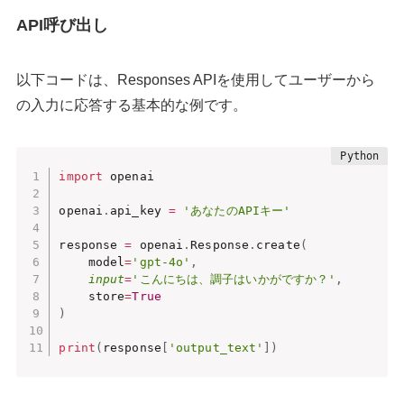
API呼び出し
以下コードは、Responses APIを使用してユーザーから
の入力に応答する基本的な例です。
import
 openai

openai
.
api_key 
=
'あなたのAPIキー'
response 
=
 openai
.
Response
.
create
(
    model
=
'gpt-4o'
,
input
=
'こんにちは、調子はいかがですか？'
,
    store
=
True
)
print
(
response
[
'output_text'
]
)