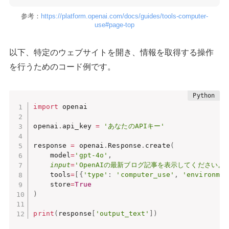
参考：
https://platform.openai.com/docs/guides/tools-computer-
use#page-top
以下、特定のウェブサイトを開き、情報を取得する操作
を行うためのコード例です。
import
 openai

openai
.
api_key 
=
'あなたのAPIキー'
response 
=
 openai
.
Response
.
create
(
    model
=
'gpt-4o'
,
input
=
'OpenAIの最新ブログ記事を表示してください。'
    tools
=
[
{
'type'
:
'computer_use'
,
'environmen
    store
=
True
)
print
(
response
[
'output_text'
]
)