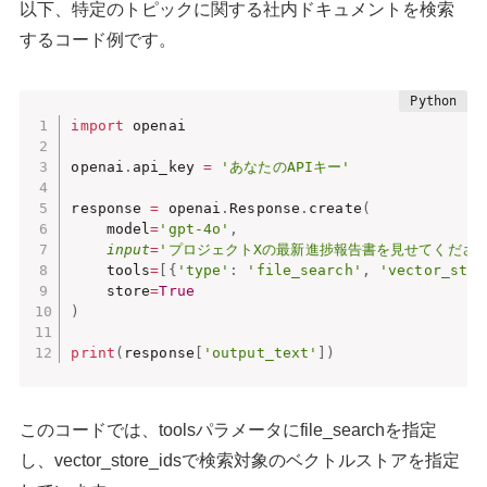
以下、特定のトピックに関する社内ドキュメントを検索
するコード例です。
import
 openai

openai
.
api_key 
=
'あなたのAPIキー'
response 
=
 openai
.
Response
.
create
(
    model
=
'gpt-4o'
,
input
=
'プロジェクトXの最新進捗報告書を見せてください
    tools
=
[
{
'type'
:
'file_search'
,
'vector_stor
    store
=
True
)
print
(
response
[
'output_text'
]
)
このコードでは、toolsパラメータにfile_searchを指定
し、vector_store_idsで検索対象のベクトルストアを指定