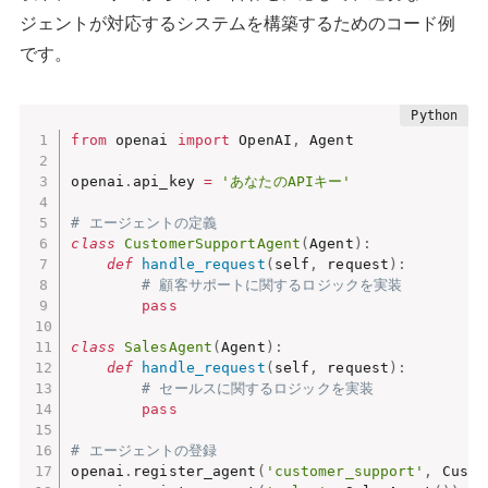
ジェントが対応するシステムを構築するためのコード例
です。
from
 openai 
import
 OpenAI
,
 Agent

openai
.
api_key 
=
'あなたのAPIキー'
# エージェントの定義
class
CustomerSupportAgent
(
Agent
)
:
def
handle_request
(
self
,
 request
)
:
# 顧客サポートに関するロジックを実装
pass
class
SalesAgent
(
Agent
)
:
def
handle_request
(
self
,
 request
)
:
# セールスに関するロジックを実装
pass
# エージェントの登録
openai
.
register_agent
(
'customer_support'
,
 Custo