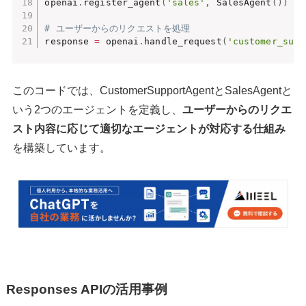
openai
.
register_agent
(
'sales'
,
 SalesAgent
(
)
)
# ユーザーからのリクエストを処理
response 
=
 openai
.
handle_request
(
'customer_supp
このコードでは、CustomerSupportAgentとSalesAgentと
いう2つのエージェントを定義し、
ユーザーからのリクエ
スト内容に応じて適切なエージェントが対応する仕組み
を構築しています。
Responses APIの活用事例