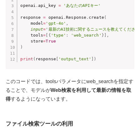
openai
.
api_key 
=
'あなたのAPIキー'
response 
=
 openai
.
Response
.
create
(
    model
=
'gpt-4o'
,
input
=
'最新のAI技術に関するニュースを教えてください
    tools
=
[
{
'type'
:
'web_search'
}
]
,
    store
=
True
)
print
(
response
[
'output_text'
]
)
このコードでは、toolsパラメータにweb_searchを指定す
ることで、モデルが
Web検索を利用して最新の情報を取
得
するようになっています。
ファイル検索ツールの利用