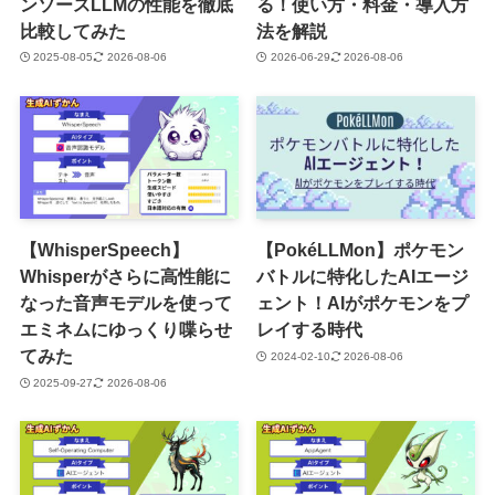
ンソースLLMの性能を徹底
る！使い方・料金・導入方
比較してみた
法を解説
2025-08-05
2026-08-06
2026-06-29
2026-08-06
【WhisperSpeech】
【PokéLLMon】ポケモン
Whisperがさらに高性能に
バトルに特化したAIエージ
なった音声モデルを使って
ェント！AIがポケモンをプ
エミネムにゆっくり喋らせ
レイする時代
てみた
2024-02-10
2026-08-06
2025-09-27
2026-08-06