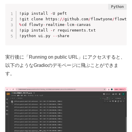
!pip install 
-
U peft

!git clone https
:
//
github
.
com
/
flowtyone
/
flowty
-
%
cd flowty
-
realtime
-
lcm
-
canvas

!pip install 
-
r requirements
.
txt

!python ui
.
py 
-
-
share
実行後に「Running on public URL」にアクセスすると、
以下のようなGradioのデモページに飛ぶことができま
す。