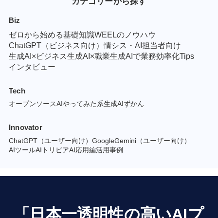
カテゴリーから探す
Biz
ゼロから始める基礎知識
WEELのノウハウ
ChatGPT（ビジネス向け）
情シス・AI担当者向け
生成AI×ビジネス
生成AI×職業
生成AIで業務効率化Tips
インタビュー
Tech
オープンソースAI
やってみた系
生成AIずかん
Innovator
ChatGPT（ユーザー向け）
GoogleGemini（ユーザー向け）
AIツール
AIトリビア
AI応用編
活用事例
「日本一透明性の高いAIプ