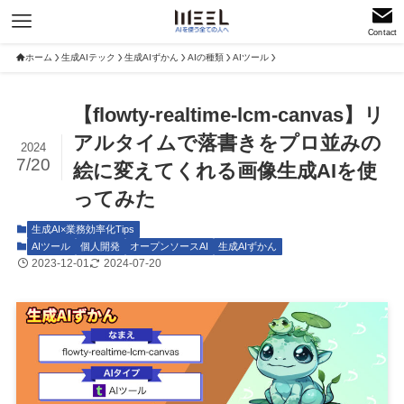
Contact
ホーム
生成AIテック
生成AIずかん
AIの種類
AIツール
【flowty-realtime-lcm-canvas】リ
アルタイムで落書きをプロ並みの
2024
7/20
絵に変えてくれる画像生成AIを使
ってみた
生成AI×業務効率化Tips
AIツール
個人開発
オープンソースAI
生成AIずかん
2023-12-01
2024-07-20