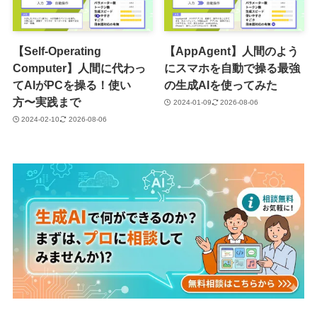
【Self-Operating
【AppAgent】人間のよう
Computer】人間に代わっ
にスマホを自動で操る最強
てAIがPCを操る！使い
の生成AIを使ってみた
方〜実践まで
2024-01-09
2026-08-06
2024-02-10
2026-08-06