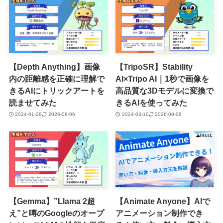
【Depth Anything】画像
【TripoSR】Stability
内の距離感を正確に理解で
AI×Tripo AI｜1秒で画像を
きるAIにトリックアートを
高品質な3Dモデルに変換で
読ませてみた
きるAIを使ってみた
2024-01-28
2026-08-06
2024-03-10
2026-08-06
【Gemma】”Llama 2超
【Animate Anyone】AIで
え”と噂のGoogleのオープ
アニメーション制作でき