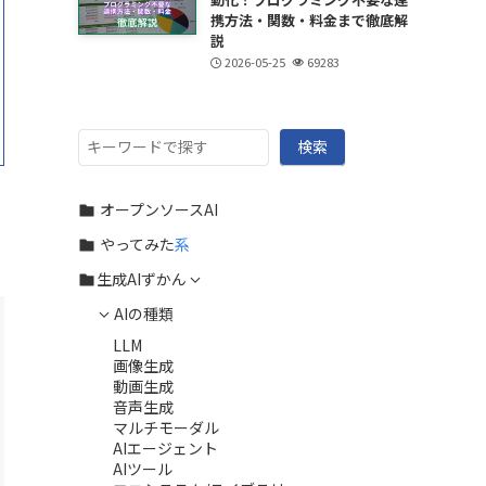
携方法・関数・料金まで徹底解
説
2026-05-25
69283
検
検索
索
オープンソースAI
やってみた
系
生成AIずかん
AIの種類
LLM
画像生成
動画生成
音声生成
マルチモーダル
AIエージェント
AIツール