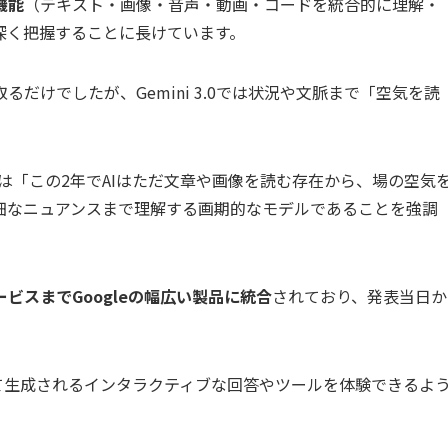
機能
（テキスト・画像・音声・動画・コードを統合的に理解・
深く把握することに長けています。
だけでしたが、Gemini 3.0では状況や文脈まで「空気を読
イ氏は「この2年でAIはただ文章や画像を読む存在から、場の空気
0が繊細なニュアンスまで理解する画期的なモデルであることを強調
ビスまでGoogleの幅広い製品に統合
されており、発表当日か
。
て生成されるインタラクティブな回答やツールを体験できるよ