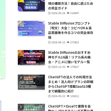
境の構築方法！自由に遊ぶため
の完全ガイド
2026-05-26
314947
Stable Diffusionプロンプト
（呪文）大全！コピペOK＆高
品質画像を作るコツの完全保存
版
2026-06-15
273823
Stable Diffusionのおすすめ
神モデル16選！リアル系AI美
女・アニメに強いモデル一覧
2025-12-30
179627
ChatGPTの法人での利用方法
まとめ！法人向けプランの詳細
からChatGPT搭載SaaS10種
まで網羅的に紹介
2026-05-23
126011
ChatGPT×Excelで業務を自
動化！プログラミング不要な連