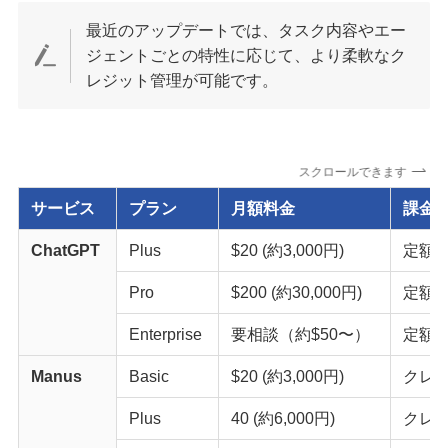
最近のアップデートでは、タスク内容やエー
ジェントごとの特性に応じて、より柔軟なク
レジット管理が可能です。
スクロールできます
サービス
プラン
月額料金
課金
ChatGPT
Plus
$20 (約3,000円)
定額
Pro
$200 (約30,000円)
定額
Enterprise
要相談（約$50〜）
定額
Manus
Basic
$20 (約3,000円)
クレジ
Plus
40 (約6,000円)
クレジ