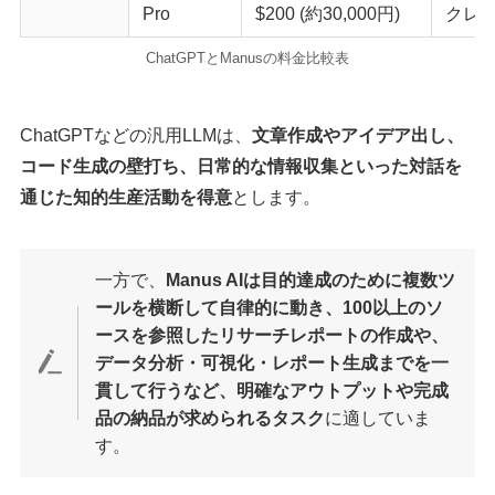
Pro
$200 (約30,000円)
クレジ
ChatGPTとManusの料金比較表
ChatGPTなどの汎用LLMは、
文章作成やアイデア出し、
コード生成の壁打ち、日常的な情報収集といった対話を
通じた知的生産活動を得意
とします。
一方で、
Manus AIは目的達成のために複数ツ
ールを横断して自律的に動き、100以上のソ
ースを参照したリサーチレポートの作成や、
データ分析・可視化・レポート生成までを一
貫して行うなど、明確なアウトプットや完成
品の納品が求められるタスク
に適していま
す。