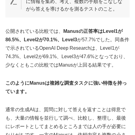
に情報を集め、考え、複数の手順をこなしな
がら答えを導けるかを測るテストのこと。
公開されている比較では、
Manusの正答率はLevel1が
86.5%、Level2が70.1%、Level3
が57.7%でした。同条件
で示されているOpenAI Deep Researchは、Level1が
74.3%、Level2が69.1%、Level3が47.6%となっており、
少なくともこの比較ではManusが上回る結果です。
このようにManusは複雑な調査タスクに強い特徴を持っ
ています。
通常の生成AIは、質問に対して答えを返すことは得意で
も、大量の情報を並行して調べ、比較し、整理し、最後
にレポートとしてまとめるところまでは人の手が必要に
なりがちです。一方のManusは、依頼内容を複数の小さ