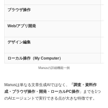
ブラウザ操作
W
を
Web/アプリ開発
W
る
デザイン編集
画
を
ローカル操作（My Computer）
フ
Manusの詳細機能一例
Manusは単なる文章生成AIではなく、
「調査・資料作
成・ブラウザ操作・開発・ローカルPC操作
」までを1つ
のAIエージェントで実行できる点が大きな特徴です。