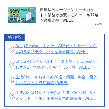
自律型AIエージェント完全ガイ
ド！業務が激変するAIツール17選
を徹底比較 | WEEL
WEEL
単語解説
Deep Researchまとめ！AI時代のリサーチ力を
高める必須テクニックを徹底解説 | WEEL
ChatGPT公開から1年！世界を変えたOpenAIが
わずか1年で発表したAIツール一覧 | WEEL
生成AIツールおすすめ28選！種類・料金・目的
別の選び方を徹底解説 | WEEL
生成AIとは何か？従来AIとの違いから仕組み・
メリット・企業活用事例まで徹底解説 | WEEL