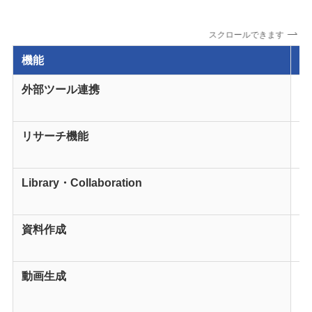
スクロールできます
機能
で
外部ツール連携
S
ど
リサーチ機能
多
る
Library・Collaboration
成
ム
資料作成
レ
す
動画生成
ス
明
中