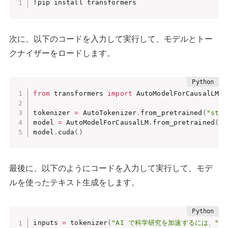
!pip install transformers
次に、以下のコードを入力して実行して、モデルとトー
クナイザーをロードします。
from
 transformers 
import
 AutoModelForCausalLM
,
 
tokenizer 
=
 AutoTokenizer
.
from_pretrained
(
"stab
model 
=
 AutoModelForCausalLM
.
from_pretrained
(
"s
model
.
cuda
(
)
最後に、以下のようにコードを入力して実行して、モデ
ルを使ったテキスト生成をします。
inputs 
=
 tokenizer
(
"AI で科学研究を加速するには、"
,
 