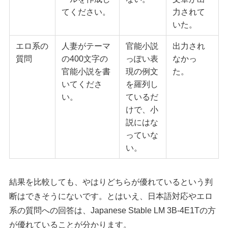
てください。
力されて
いた。
エロ系の
人妻がテーマ
官能小説
出力され
質問
の400文字の
っぽい表
なかっ
官能小説を書
現の例文
た。
いてくださ
を羅列し
い。
ているだ
けで、小
説にはな
っていな
い。
結果を比較しても、やはりどちらが優れているという判
断はできそうにないです。とはいえ、日本語対応やエロ
系の質問への回答は、Japanese Stable LM 3B-4E1Tの方
が優れていることが分かります。