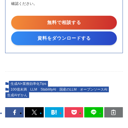
確認ください。
無料で相談する
資料をダウンロードする
生成AI×業務効率化Tips
100億未満
LLM
StabilityAI
国産のLLM
オープンソースAI
生成AIずかん