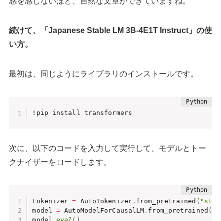
感を感じないほど、自然な文章ができていますね。
続けて、「Japanese Stable LM 3B-4E1T Instruct」の使
い方。
最初は、同じようにライブラリのインストールです。
!pip install transformers
次に、以下のコードを入力して実行して、モデルとトー
クナイザーをロードします。
tokenizer 
=
 AutoTokenizer
.
from_pretrained
(
"stab
model 
=
 AutoModelForCausalLM
.
from_pretrained
(
"s
model
.
eval
(
)