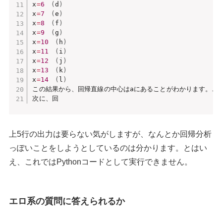
x
=
6
(
d
)
x
=
7
(
e
)
x
=
8
(
f
)
x
=
9
(
g
)
x
=
10
(
h
)
x
=
11
(
i
)
x
=
12
(
j
)
x
=
13
(
k
)
x
=
14
(
l
)
この結果から、回帰直線の中心はaにあることがわかります。こ
次に、回
上5行の出力は要らない気がしますが、なんとか回帰分析
っぽいことをしようとしているのは分かります。とはい
え、これではPythonコードとして実行できません。
エロ系の質問に答えられるか