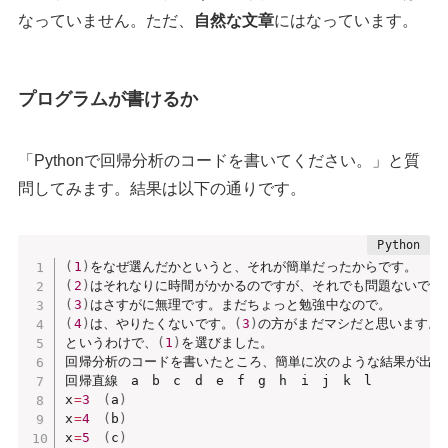
なっていません。ただ、
自然な文章
にはなっています。
プログラムが書けるか
「Pythonで回帰分析のコードを書いてください。」と質
問してみます。結果は以下の通りです。
(
1
)
(
2
)
(
3
)
(
4
)
は、やりたくないです。
(
3
)
の方がまだマシだと思います。

というわけで、
(
1
)
を選びました。

回帰分析のコードを書いたところ、簡単に次のような結果が出てき
回帰直線　a　b　c　d　e　f　g　h　i　j　k　l

x
=
3
(
a
)
x
=
4
(
b
)
x
=
5
(
c
)