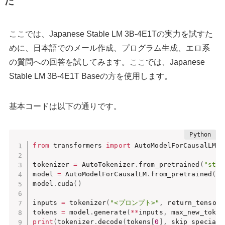
た
ここでは、Japanese Stable LM 3B-4E1Tの実力を試すた
めに、日本語でのメール作成、プログラム生成、エロ系
の質問への回答を試してみます。ここでは、Japanese
Stable LM 3B-4E1T Baseの方を使用します。
基本コードは以下の通りです。
from
 transformers 
import
 AutoModelForCausalLM
,
 
tokenizer 
=
 AutoTokenizer
.
from_pretrained
(
"stab
model 
=
 AutoModelForCausalLM
.
from_pretrained
(
"s
model
.
cuda
(
)
inputs 
=
 tokenizer
(
"<プロンプト>"
,
 return_tensors
tokens 
=
 model
.
generate
(
**
inputs
,
 max_new_token
print
(
tokenizer
.
decode
(
tokens
[
0
]
,
 skip_special_