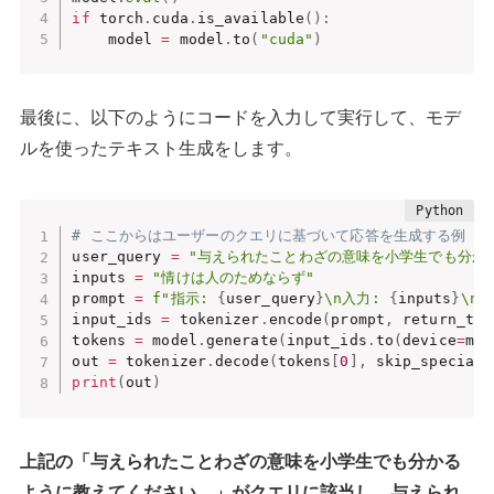
if
 torch
.
cuda
.
is_available
(
)
:
    model 
=
 model
.
to
(
"cuda"
)
最後に、以下のようにコードを入力して実行して、モデ
ルを使ったテキスト生成をします。
# ここからはユーザーのクエリに基づいて応答を生成する例
user_query 
=
"与えられたことわざの意味を小学生でも分か
inputs 
=
"情けは人のためならず"
prompt 
=
f"指示: 
{
user_query
}
\n入力: 
{
inputs
}
\n応
input_ids 
=
 tokenizer
.
encode
(
prompt
,
 return_ten
tokens 
=
 model
.
generate
(
input_ids
.
to
(
device
=
mod
out 
=
 tokenizer
.
decode
(
tokens
[
0
]
,
 skip_special_
print
(
out
)
上記の「与えられたことわざの意味を小学生でも分かる
ように教えてください。」がクエリに該当し、与えられ