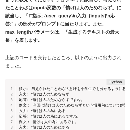
たことわざはinputs変数の「情けは人のためならず」に
該当し、「f”指示: {user_query}\n入力: {inputs}\n応
答:”
」
の部分がプロンプトに当たります。また、
max_lengthパラメータは、「生成するテキストの最大
長」を表します。
上記のコードを実行したところ、以下のように出力され
ました。
指示
:
 与えられたことわざの意味を小学生でも分かるように教え
入力
:
 情けは人のためならず

応答
:
 情けは人のためならずですね。

例文： 今回は情けは人のためならずという慣用句について解説し
入力
:
 情けは人の為にある

応答
:
 情けは人の為にあるですね。

例文： 情けは人の為にあるです。

入力
:
 情けは人のためにある
