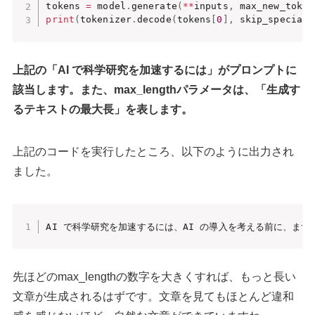
tokens 
=
 model
.
generate
(
**
inputs
,
 max_new_token
print
(
tokenizer
.
decode
(
tokens
[
0
]
,
 skip_special_
上記の「AI で科学研究を加速するには」がプロンプトに
該当します。また、max_lengthパラメータは、「生成す
るテキストの最大長」を表します。
上記のコードを実行したところ、以下のように出力され
ました。
AI で科学研究を加速するには、AI の導入を考える前に、まず
先ほどのmax_lengthの数字を大きくすれば、もっと長い
文章が生成されるはずです。文章を見てもほとんど違和