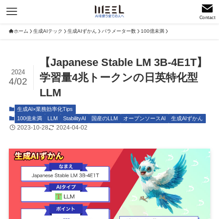
Contact
ホーム
生成AIテック
生成AIずかん
パラメーター数
100億未満
【Japanese Stable LM 3B-4E1T】
2024
学習量4兆トークンの日英特化型
4/02
LLM
生成AI×業務効率化Tips
100億未満
LLM
StabilityAI
国産のLLM
オープンソースAI
生成AIずかん
2023-10-28
2024-04-02