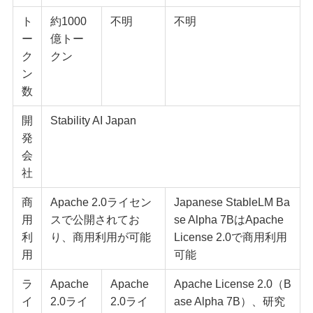
ト
約1000
不明
不明
ー
億トー
ク
クン
ン
数
開
Stability AI Japan
発
会
社
商
Apache 2.0ライセン
Japanese StableLM Ba
用
スで公開されてお
se Alpha 7BはApache
利
り、商用利用が可能
License 2.0で商用利用
用
可能
ラ
Apache
Apache
Apache License 2.0（B
イ
2.0ライ
2.0ライ
ase Alpha 7B）、研究