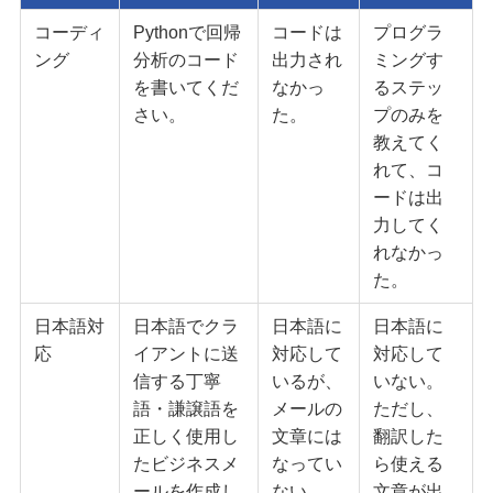
コーディ
Pythonで回帰
コードは
プログラ
ング
分析のコード
出力され
ミングす
を書いてくだ
なかっ
るステッ
さい。
た。
プのみを
教えてく
れて、コ
ードは出
力してく
れなかっ
た。
日本語対
日本語でクラ
日本語に
日本語に
応
イアントに送
対応して
対応して
信する丁寧
いるが、
いない。
語・謙譲語を
メールの
ただし、
正しく使用し
文章には
翻訳した
たビジネスメ
なってい
ら使える
ールを作成し
ない。
文章が出