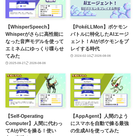
【WhisperSpeech】
【PokéLLMon】ポケモン
Whisperがさらに高性能に
バトルに特化したAIエージ
なった音声モデルを使って
ェント！AIがポケモンをプ
エミネムにゆっくり喋らせ
レイする時代
てみた
2024-02-10
2026-08-06
2025-09-27
2026-08-06
【Self-Operating
【AppAgent】人間のよう
Computer】人間に代わっ
にスマホを自動で操る最強
てAIがPCを操る！使い
の生成AIを使ってみた