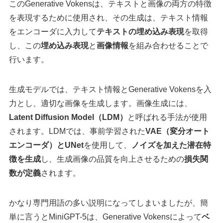
このGenerative Vokensは、テキストと画像の両方の特徴
を表現するために使用され、その生成は、テキスト情報
をエンコーダに入力して
テキストの埋め込み表現
を取得
し、この
埋め込み表現
と
画像情報
を組み合わせることで
行います。
生成モデルでは、テキスト情報とGenerative Vokensを入
力とし、適切な画像を生成します。画像生成には、
Latent Diffusion Model（LDM）
と呼ばれる手法が使用
されます。LDMでは、事前学習された
VAE（変分オート
エンコーダ）とUNet
を使用して、
ノイズを加えた潜在特
徴を生成
し、生成画像の品質を向上させるための
損失関
数が定義
されます。
かなり専門用語の多い説明になってしまいましたが、簡
単に言うとMiniGPT-5は、Generative Vokensによって
ベ