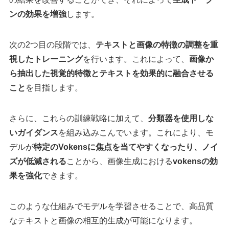
ンの効果を増強
します。
次の2つ目の段階では、
テキストと画像の特徴の調整を重
視したトレーニング
を行います。これによって、
画像か
ら抽出した視覚的特徴とテキストを効果的に融合させる
こと
を目指します。
さらに、これらの訓練戦略に加えて、
分類器を使用しな
いガイダンス
を組み込みこんでいます。これにより、モ
デルが
特定のVokensに焦点を当てやすくなったり、ノイ
ズが低減される
ことから、画像生成における
vokensの効
果を強化
できます。
このような仕組みでモデルを学習させることで、高品質
なテキストと画像の相互的生成が可能になります。