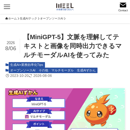
Contact
ホーム
生成AIテック
オープンソースAI
【MiniGPT-5】文脈を理解してテ
2026
キストと画像を同時出力できるマ
8/06
ルチモーダルAIを使ってみた
生成AI×業務効率化Tips
オープンソースAI
その他
マルチモーダル
生成AIずかん
2023-10-20
2026-08-06