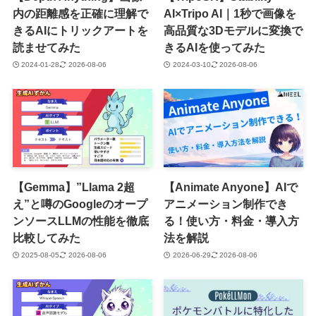
内の距離感を正確に理解で
AI×Tripo AI｜1秒で画像を
きるAIにトリックアートを
高品質な3Dモデルに変換で
読ませてみた
きるAIを使ってみた
2024-01-28
2026-08-06
2024-03-10
2026-08-06
【Gemma】”Llama 2超
【Animate Anyone】AIで
え”と噂のGoogleのオープ
アニメーション制作でき
ンソースLLMの性能を徹底
る！使い方・料金・導入方
比較してみた
法を解説
2025-08-05
2026-08-06
2026-06-29
2026-08-06