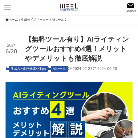
Contact
ホーム
生成AIイノベーター
AIツール
【無料ツール有り】AIライティン
2024
グツールおすすめ4選！メリット
6/20
やデメリットも徹底解説
2024-02-21
2024-06-20
生成AI×業務効率化Tips
AIツール