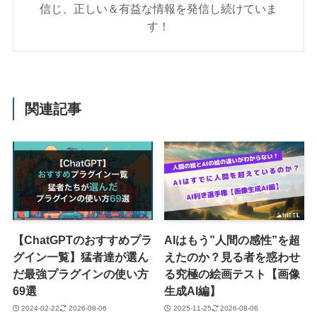
信じ、正しい＆有益な情報を発信し続けていま
す！
関連記事
【ChatGPTのおすすめプラ
AIはもう”人間の感性”を超
グイン一覧】猛者達が選ん
えたのか？見る者を惑わせ
だ最強プラグインの使い方
る究極の絵画テスト【画像
69選
生成AI編】
2024-02-22
2026-08-06
2025-11-25
2026-08-06