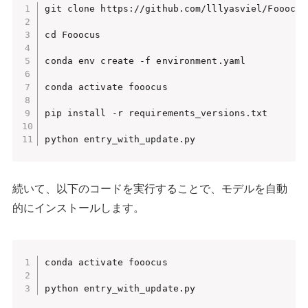
git clone https://github.com/lllyasviel/Fooocus.
cd Fooocus

conda env create -f environment.yaml

conda activate fooocus

pip install -r requirements_versions.txt

python entry_with_update.py
続いて、以下のコードを実行することで、モデルを自動
的にインストールします。
conda activate fooocus

python entry_with_update.py