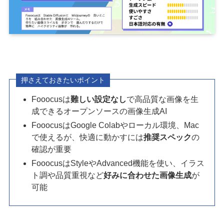
押さえておきたいポイント
Fooocusは
難しい設定なし
で高品質な画像を生
成できるオープンソースの画像生成AI
FooocusはGoogle Colabやローカル環境、Mac
で使えるが、快適に動かすには
推奨スペック
の
確認が重要
FooocusはStyleやAdvanced機能を使い、イラス
ト調や品質重視など
好みに合わせた画像生成
が
可能