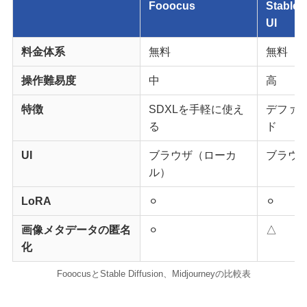
Fooocus
Stable 
UI
料金体系
無料
無料
操作難易度
中
高
特徴
SDXLを手軽に使え
デファ
る
ド
UI
ブラウザ（ローカ
ブラウ
ル）
LoRA
⚪︎
⚪︎
画像メタデータの匿名
⚪︎
△
化
FooocusとStable Diffusion、Midjourneyの比較表