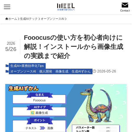
Contact
ホーム
生成AIテック
オープンソースAI
Fooocusの使い方を初心者向けに
2026
解説！インストールから画像生成
5/26
の実践まで紹介
生成AI×業務効率化Tips
2026-05-26
オープンソースAI
個人開発
画像生成
生成AIずかん