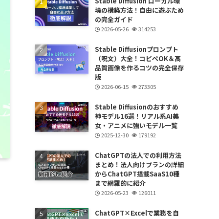
Stable Diffusion ローカル環
境の構築方法！自由に遊ぶため
の完全ガイド
2026-05-26
314253
Stable Diffusionプロンプト
（呪文）大全！コピペOK＆高
品質画像を作るコツの完全保存
版
2026-06-15
273305
Stable Diffusionのおすすめ
神モデル16選！リアル系AI美
女・アニメに強いモデル一覧
2025-12-30
179192
ChatGPTの法人での利用方法
まとめ！法人向けプランの詳細
からChatGPT搭載SaaS10種
まで網羅的に紹介
2026-05-23
126011
ChatGPT×Excelで業務を自