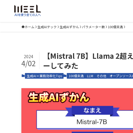
ホーム
生成AIテック
生成AIずかん
パラメーター数
100億未満
【Mistral 7B】Llam
2024
4/02
ーしてみた
生成AI×業務効率化Tips
100億未満
LLM
その他
オープンソースA