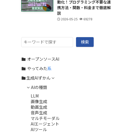
動化！プログラミング不要な連
携方法・関数・料金まで徹底解
説
2026-05-25
69278
検
検索
索
オープンソースAI
やってみた
系
生成AIずかん
AIの種類
LLM
画像生成
動画生成
音声生成
マルチモーダル
AIエージェント
AIツール