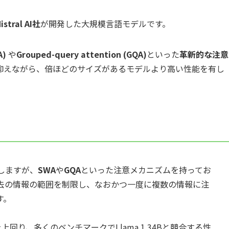
istral AI社
が開発した大規模言語モデルです。
A)
や
Grouped-query attention (GQA)
といった
革新的な注意
抑えながら、倍ほどのサイズがあるモデルより高い性能を有し
しますが、
SWA
や
GQA
といった注意メカニズムを持ってお
去の情報の範囲を制限し、なおかつ一度に複数の情報に注
す。
Bを上回り、多くのベンチマークでLlama 1 34Bと競合する性