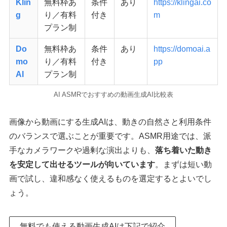
Klin
無料枠あ
条件
あり
https://klingai.co
g
り／有料
付き
m
プラン制
Do
無料枠あ
条件
あり
https://domoai.a
mo
り／有料
付き
pp
AI
プラン制
AI ASMRでおすすめの動画生成AI比較表
画像から動画にする生成AIは、動きの自然さと利用条件
のバランスで選ぶことが重要です。ASMR用途では、派
手なカメラワークや過剰な演出よりも、
落ち着いた動き
を安定して出せるツールが向いています
。まずは短い動
画で試し、違和感なく使えるものを選定するとよいでし
ょう。
無料でも使える動画生成AIは下記で紹介