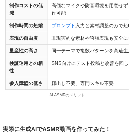
制作コストの低
高価なマイクや防音環境を用意せず、
減
作可能
制作時間の短縮
プロンプト
入力と素材調整のみで短時
表現の自由度
非現実的な素材や誇張表現も安全に作
量産性の高さ
同一テーマで複数パターンを高速生成
検証運用との相
SNS向けにテスト投稿と改善を回しや
性
参入障壁の低さ
顔出し不要、専門スキル不要
AI ASMRのメリット
実際に生成AIでASMR動画を作ってみた！