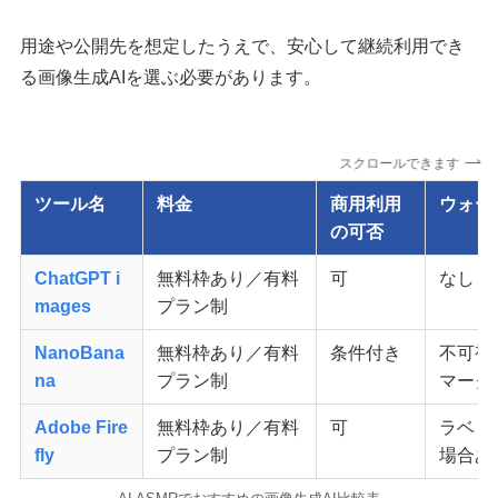
用途や公開先を想定したうえで、安心して継続利用でき
る画像生成AIを選ぶ必要があります。
スクロールできます
ツール名
料金
商用利用
ウォー
の可否
ChatGPT i
無料枠あり／有料
可
なし
mages
プラン制
NanoBana
無料枠あり／有料
条件付き
不可視
na
プラン制
マーク
Adobe Fire
無料枠あり／有料
可
ラベリ
fly
プラン制
場合あ