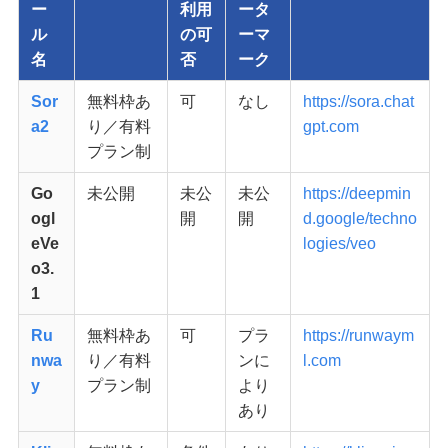
ー
利用
ータ
ル
の可
ーマ
名
否
ーク
Sor
無料枠あ
可
なし
https://sora.chat
a2
り／有料
gpt.com
プラン制
Go
未公開
未公
未公
https://deepmin
ogl
開
開
d.google/techno
eVe
logies/veo
o3.
1
Ru
無料枠あ
可
プラ
https://runwaym
nwa
り／有料
ンに
l.com
y
プラン制
より
あり