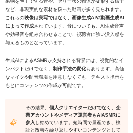
果物を包丁で切る音や、ゼリー状の物体が変形する様子
など、非現実的な素材を扱った動画が多く見られます。
これらの
映像は実写ではなく、画像生成AIや動画生成AI
によって作成
されています。音についても、AI生成音声
や効果音を組み合わせることで、視聴者に強い没入感を
与えるものとなっています。
生成AIによるASMRが支持される背景には、視覚的なイ
ンパクトだけでなく、
制作手法の変化
もあります。高価
なマイクや防音環境を用意しなくても、テキスト指示を
もとにコンテンツの作成が可能です。
その結果、
個人クリエイターだけでなく、企
業アカウントやメディア運営者もAIASMRに
参入
し始めています。短時間で量産でき、検
証と改善を繰り返しやすいコンテンツとして