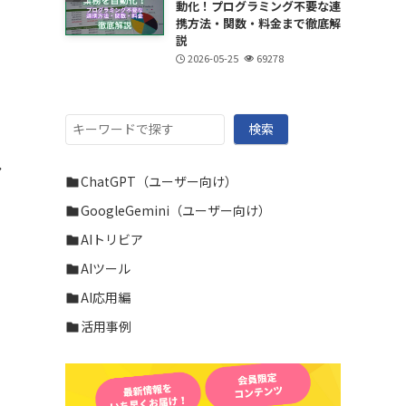
動化！プログラミング不要な連
携方法・関数・料金まで徹底解
説
2026-05-25
69278
検
検索
索
ア
ChatGPT（ユーザー向け）
GoogleGemini（ユーザー向け）
AIトリビア
AIツール
AI応用編
活用事例