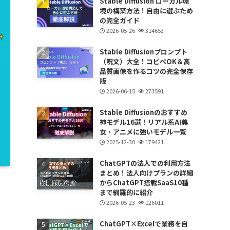
Stable Diffusion ローカル環
境の構築方法！自由に遊ぶため
の完全ガイド
2026-05-26
314653
Stable Diffusionプロンプト
（呪文）大全！コピペOK＆高
品質画像を作るコツの完全保存
版
2026-06-15
273591
Stable Diffusionのおすすめ
神モデル16選！リアル系AI美
女・アニメに強いモデル一覧
2025-12-30
179421
ChatGPTの法人での利用方法
まとめ！法人向けプランの詳細
からChatGPT搭載SaaS10種
まで網羅的に紹介
2026-05-23
126011
ChatGPT×Excelで業務を自