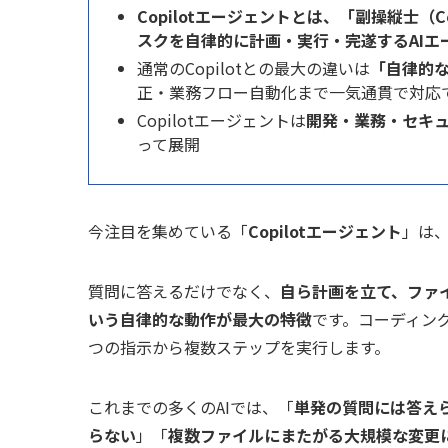
Copilotエージェントとは、「副操縦士（
スクを自律的に計画・実行・完遂するAIエ
通常のCopilotとの最大の違いは
「自律的
正・業務フロー自動化まで一気通貫で対応
Copilotエージェントは
開発・業務・セキュ
って展開
今注目を集めている「
Copilotエージェント
」は、
質問に答えるだけでなく、
自ら計画を立て、ファ
いう自律的な動作が最大の特徴
です。コーディン
つの指示から複数ステップを実行します。
これまでの多くのAIでは、「
単発の質問には答え
らない
」「
複数ファイルにまたがる大規模な変更