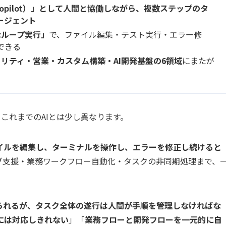
Copilot）」として人間と協働しながら、複数ステップのタ
ージェント
なループ実行」
で、ファイル編集・テスト実行・エラー修
できる
リティ・営業・カスタム構築・AI開発基盤の6領域
にまたが
これまでのAIとは少し異なります。
イルを編集し、ターミナルを操作し、エラーを修正し続けると
グ支援・業務ワークフロー自動化・タスクの非同期処理まで、
られるが、タスク全体の遂行は人間が手順を管理しなければな
には対応しきれない
」「
業務フローと開発フローを一元的に自