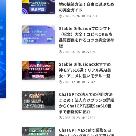
境の構築方法！自由に遊ぶため
の完全ガイド
2026-05-26
314653
Stable Diffusionプロンプト
（呪文）大全！コピペOK＆高
品質画像を作るコツの完全保存
版
2026-06-15
273591
Stable Diffusionのおすすめ
神モデル16選！リアル系AI美
女・アニメに強いモデル一覧
2025-12-30
179421
ChatGPTの法人での利用方法
まとめ！法人向けプランの詳細
からChatGPT搭載SaaS10種
まで網羅的に紹介
2026-05-23
126011
ChatGPT×Excelで業務を自
動化！プログラミング不要な連