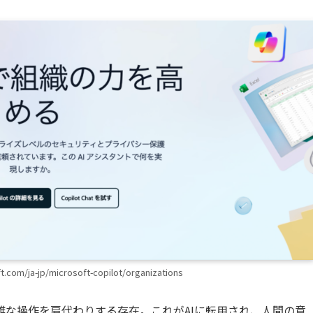
com/ja-jp/microsoft-copilot/organizations
な操作を肩代わりする存在。これがAIに転用され、人間の意