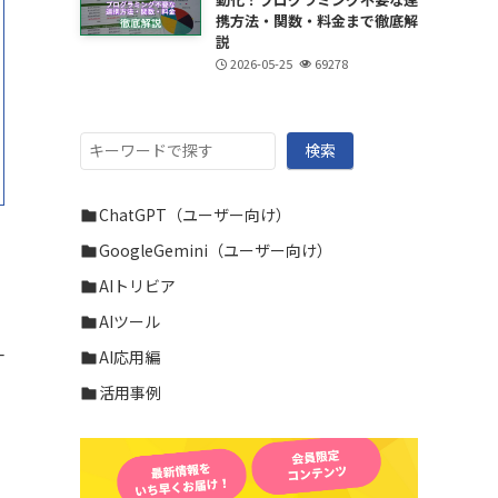
携方法・関数・料金まで徹底解
説
2026-05-25
69278
検
検索
索
ChatGPT（ユーザー向け）
GoogleGemini（ユーザー向け）
AIトリビア
AIツール
一
AI応用編
活用事例