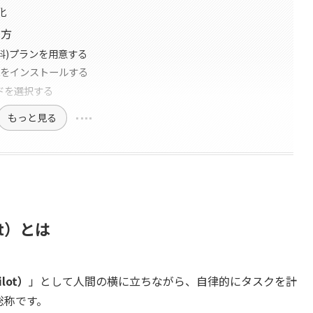
化
り方
は無料)プランを用意する
拡張機能をインストールする
ードを選択する
もっと見る
nt）とは
lot）
」として人間の横に立ちながら、自律的にタスクを計
総称です。